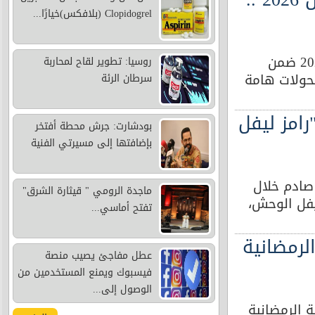
Clopidogrel (بلافكس)خيارًا...
يأتي مسلسل السوريون الأعداء في رمضان 2026 ضمن
روسيا: تطوير لقاح لمحاربة
حولات هامة
سرطان الرئة
امز ليفل
بودشارت: جرش محطة أفتخر
بإضافتها إلى مسيرتي الفنية
صادم خلال
ماجدة الرومي " قيثارة الشرق"
يفل الوحش،
تفتح أماسي...
لرمضانية
عطل مفاجئ يصيب منصة
فيسبوك ويمنع المستخدمين من
الوصول إلى...
ة الرمضانية