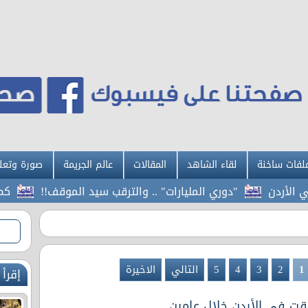
لفات ساخنة
لقاء الشاهد
المقالات
عالم الجريمة
صورة وتعل
دن
"دوري المليارات" .. والترقب سيد الموقف!!
كم سيارة
1
2
3
4
5
التالي
الاخيرة
إقرأ 
قت في الأردن خلال عامين