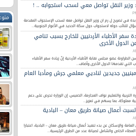
: وزير النقل تواصل معي لسحب استجوابه .. !
منوع
ابدة في تصريح ل رم ان وزير النقل تواصل معه لسحب الإستجواب المقدمة
ال للنائب حوله لاستجواب حول سكة الحديد في الأغوار الجنوبية...
ادة سفر الأطباء الأردنيين للخارج بسبب تنامي
ن الدول الأخرى
 الطراونة عضو مجلس نقابة الأطباء الأردنية إنّ زيادة سفر الأطباء
ذب التي تقدمها الدول الأخرى.وأضاف...
 مبنيين جديدين لناديي معلمي جرش ومأدبا العام
رة التربية والتعليم نواف العجارمة، الخميس، إن الوزارة تحرص على دعم
نية مملوكة، بما يسهم في تعزيز...
السبت أعمال صيانة طريق معان – البادية
 العامة والإسكان عن بدء تنفيذ أعمال صيانة طريق معان – البادية، اعتبارا
لعطاء الخاص والشامل لصيانة عدد من الطرق الرئيسية...