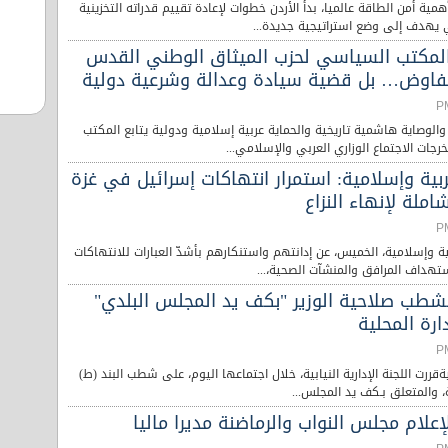
ية أمن الطاقة عالميا، بدأ الأردن خطوات لإعادة تقييم قدراته التخزينية
 يهدف إلى وضع استراتيجية جديدة...
المكتب السياسي لحزب الميثاق الوطني القدس
اوض… بل قضية سيادة وعدالة وشرعية دولية
لوصاية هاشمية تاريخية والحماية عربية إسلامية ودولية يتابع المكتب
جات الاجتماع الوزاري العربي والإسلامي...
بية وإسلامية: استمرار انتهاكات إسرائيل في غزة
ملة لإنهاء النزاع
ية وإسلامية، الخميس، عن إدانتهم واستنكارهم بأشدّ العبارات للانتهاكات
ستهداف المرافق والمنشآت الصحية،...
 تشطب صلاحية الوزير "بكف يد المجلس البلدي"
رة المحلية
ةقررت اللجنة الإدارية النيابية، خلال اجتماعها اليوم، على شطب البند (ط)
إعلام مجلس النواب والرماضنة مديرا ماليا