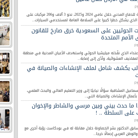
سجلت المديرية العامة للدفاع المدني خلال عامي 2024 و2025، نحو 3 آلاف و206 مركبات على
 الذي يشكل خطرا كبيرا على السلامة العامة لمستخدمي السيارات...
ءات الحوثيين على السعودية خرق صارخ للقانون
 الأمم المتحدة
لاعتداء الذي نفّذته ميليشيا الحوثي واستهدف الأعيان المدنية في منطقة
مقاذيف العشوائية، وأدّى إلى إصابة...
لب بكشف شامل لملف الإنشاءات والصيانة في
ت
سماعيل المشاقبة سؤالًا نيابيًا إلى وزير التعليم العالي والبحث العلمي،
عمال الإنشاءات والصيانة التي...
ا ما حدث بيني وبين مرسي والشاطر والإخوان
ب على السلطة .. !
لسابق الدكتور بشر الخصاونة خلال مقابلة له في بودكاست رؤية أخرى مع
الوطن العربي إجمالًا خرجا...