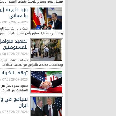
مضيق هرمز برسوم طوعية.وأضاف المصدر لرويترز 
وزير خارجية إ
والعماني
28-07-2026 09:02 AM
بحث وزير الخارجية ا
والعماني، قضايا تتعلق بأمن مضيق هرمز، وفق ب
تصعيد متواصل 
للمستوطنين
28-07-2026 08:19 AM
تشهد الضفة الغربية ا
ومداهمات جديدة، بالتزامن مع تصاعد اعتداءات 
توقف الضربات
28-07-2026 07:58 AM
يسود هدوء حذر بين إي
المباشرة بين الطرفين
نتنياهو في وا
إيران
28-07-2026 07:53 AM