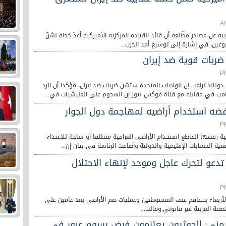
ة عن مصادر مطّلعة أن قائد القيادة المركزية الأميركية أعدّ خطة لشنّ
وعين، في إشارة إلى توسيع أمد الحرب...
ربات قوية ضد إيران
دونالد ترامب إن الولايات المتحدة ستشن ضربات ضد إيران، مؤكدا أن الرد
مب في مقابلة مع قناة فوكس نيوز إن الهجوم على المليشيات في...
فضه استخدام أراضيه لمهاجمة دول الجوار
اقية رفضها القاطع استخدام الأراضي العراقية منطلقا أو ساحة للاعتداء
فية الحسابات الإقليمية والدولية.وأضافت الرئاسة في بيان إن...
تدعو لتحرك عاجل وموحد لإنهاء الاحتلال
لأربعاء بـتفاقم عنف المستوطنين وعمليات ضم الأراضي بعد عامين على
ضفة الغربية غير قانوني.وقالت...
اليمني: الحوثيون يعتزمون فرض رسوم عبور في