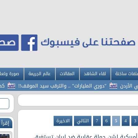
لفات ساخنة
لقاء الشاهد
المقالات
عالم الجريمة
صورة وتعل
ن
"دوري المليارات" .. والترقب سيد الموقف!!
كم سيارة 
3
4
5
6
7
التالي
الاخيرة
إقرأ 
ميركية لشن حملة عقابية ضد إيران تستغرق