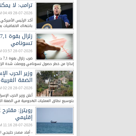
ترامب: لا يمكن
28-07-2026 04:49 PM
أكد الرئيس الأميركي د
بانتهاك الاتفاقيات 
تسونامي
28-07-2026 03:57 PM
ضرب
إنذارا من خطر حصول تسونامي.ووصلت شدة الزلزا
وزير الحرب ال
الضفة الغربية
28-07-2026 02:28 PM
أعلن وزير الحرب الإسر
بتوسيع نطاق العمليات الهجومية في الضفة الغرب
رويترز: مقترح
إقليمي
28-07-2026 11:16 AM
- أفاد مصدر خليجي الث