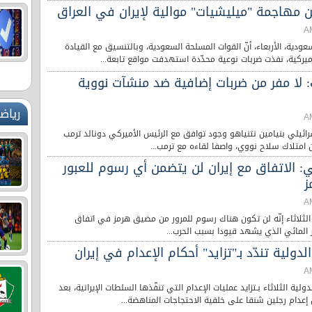
 مهاجمة "ميليشيات" موالية لإيران في العراق
سعودية، الأربعاء، أنّ القوات المسلحة السعودية، وبالتنسيق مع القيادة
يركية، نفذت ضربات نوعية محدّدة استهدفت مواقع تابعة...
ب: لا مفر من ضربات إضافية ضد منشآت نووية
رياض
سرائيلي بنيامين نتنياهو وجود توافق مع الرئيس الأميركي دونالد ترمب
امتلاك سلاح نووي، واصفا لقاءه مع ترمب...
 الاتفاق مع إيران لن يتضمن أي رسوم للعبور
ز
ثلاثاء إنّه لن تكون هناك رسوم للمرور من مضيق هرمز في اتفاق
المائي الذي يشهد قيودا بسبب الحرب...
دولية تندّد بـ"تزايد" أحكام الإعدام في إيران
لية الثلاثاء بـتزايد عمليات الإعدام التي تنفّذها السلطات الإيرانية، بعد
 إعدام رجلين شنقا على خلفية الاحتجاجات المناهضة...