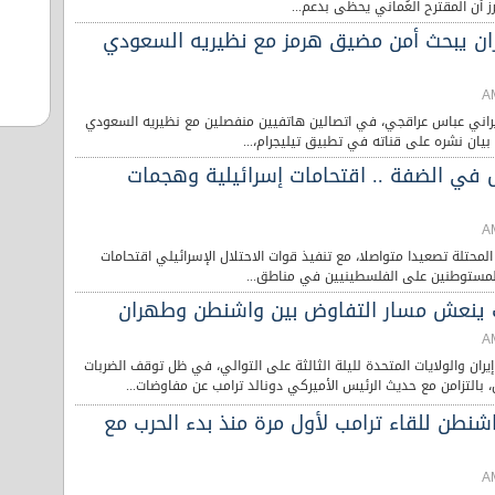
أن المقترح العُماني يحظى بدعم...
يران يبحث أمن مضيق هرمز مع نظيريه السعودي
لإيراني عباس عراقجي، في اتصالين هاتفيين منفصلين مع نظيريه السعودي
يان نشره على قناته في تطبيق تيليجرام،...
في الضفة .. اقتحامات إسرائيلية وهجمات
لمحتلة تصعيدا متواصلا، مع تنفيذ قوات الاحتلال الإسرائيلي اقتحامات
المستوطنين على الفلسطينيين في مناطق...
 ينعش مسار التفاوض بين واشنطن وطهران
ران والولايات المتحدة لليلة الثالثة على التوالي، في ظل توقف الضربات
، بالتزامن مع حديث الرئيس الأميركي دونالد ترامب عن مفاوضات...
شنطن للقاء ترامب لأول مرة منذ بدء الحرب مع