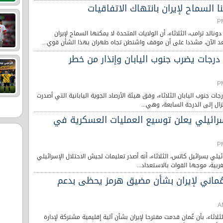
نا السماح لإيران بانتهاك الاتفاقيات
ونالد ترامب، الثلاثاء، أن الولايات المتحدة لا يمكنها السماح لإيران
بعد الآن، مشددا على أن موقف واشنطن تجاه طهران بهذا الشأن قوي...
زلزال بقوة 7,1 درجات يضرب جنوب اليابان وإنذار من خطر
 زلزال بقوة 7,1 درجات جنوب اليابان الثلاثاء، وفق هيئة الأرصاد الجوية اليابانية التي أصدرت
ل إلى الدرجة السابعة، وهي...
إسرائيلي يعلن توسيع العمليات العسكرية في
ائيلي يسرائيل كاتس، الثلاثاء، أنه أصدر تعليمات لجيش الاحتلال الإسرائيلي
ية، موجها القوات بالاستعداد...
 عُماني لإيران بشأن مضيق هرمز يحظى بدعم
لاثاء، بأن عُمان قدمت مقترحا لإيران بشأن آلية إقليمية مشتركة لإدارة