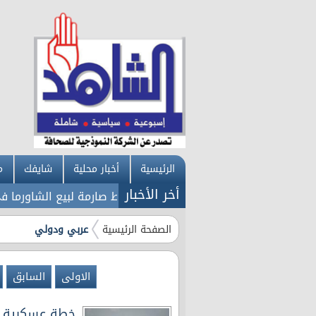
الرئيسية
أخبار محلية
شايفك
م
أخر الأخبار
يركية على روسيا
عاجل: شروط صارمة لبيع الشاورما في الأرد
الصفحة الرئيسية
عربي ودولي
الاولى
السابق
خطة عسكرية أ