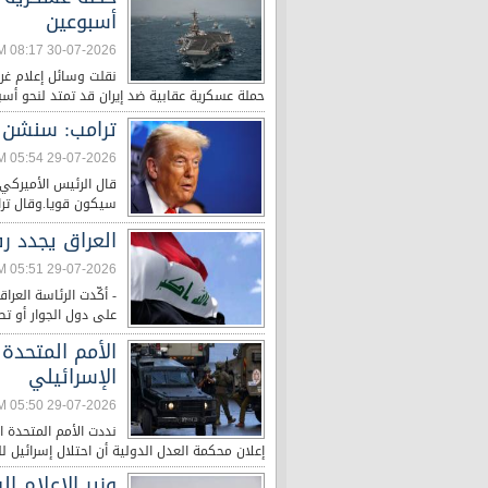
أسبوعين
30-07-2026 08:17 AM
نقلت وسائل إعلام غربي
حملة عسكرية عقابية ضد إيران قد تمتد لنحو أسب
ترامب: سنشن ض
29-07-2026 05:54 PM
قال الرئيس الأميركي 
سيكون قويا.وقال ترا
العراق يجدد ر
29-07-2026 05:51 PM
- أكّدت الرئاسة العر
على دول الجوار أو تص
الأمم المتحدة 
الإسرائيلي
29-07-2026 05:50 PM
نددت الأمم المتحدة ا
إعلان محكمة العدل الدولية أن احتلال إسرائيل لل
وزير الإعلام 