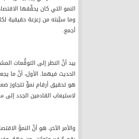
النمو التي كان يحقِّقها الاقتص
وما سبَّبته من زعزعة حقيقية لك
أجمع.
بيد أنَّ النظر إلى التوقُّعات الم
الحديث فيهما. الأول، أنَّ ما ي
هو تحقيق أرقام نموٍّ تتجاوز ضعفي
لاستيعاب القادمين الجدد إلى سوق
والأمر الآخر، هو أنَّ النموَّ الا