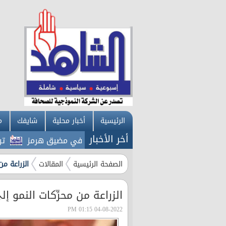
الرئيسية
أخبار محلية
شايفك
م
أخر الأخبار
قلة تبلغ عن سماع دوي انفجارين في مضيق هرمز
ترامب: الات
الصفحة الرئيسية
المقالات
الزراعة من
الزراعة من محرِّكات النمو إل
04-08-2022 01:15 PM