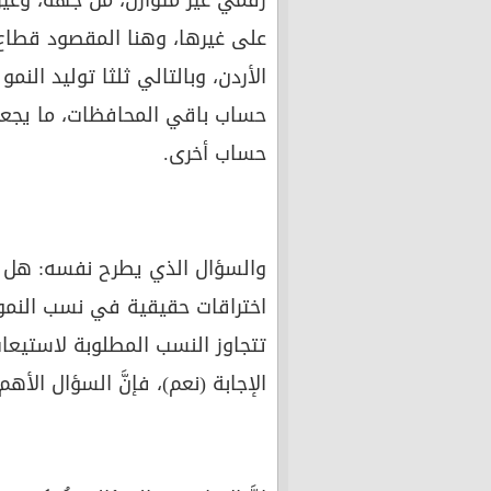
رقميٌّ غير متوازن، من جهة، وغ
على غيرها، وهنا المقصود قطاع
الأردن، وبالتالي ثلثا توليد النم
حساب باقي المحافظات، ما يجع
حساب أخرى.
والسؤال الذي يطرح نفسه: هل ه
اختراقات حقيقية في نسب النمو 
تتجاوز النسب المطلوبة لاستيعاب
الإجابة (نعم)، فإنَّ السؤال الأ