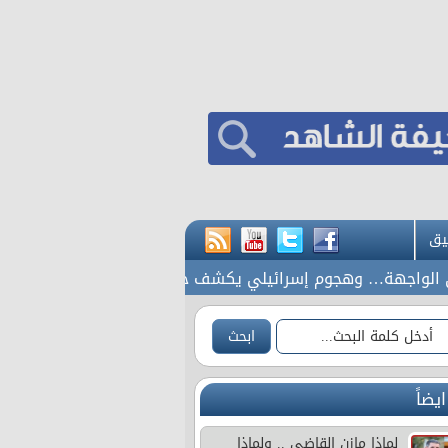
يق
… وهجوم إسرائيلي يكشف حجم الانزعاج
مقتل جنديين إسرائيليين وإصابة 4 بانفج
ايضاً
لماذا مازن القاضي .. ولماذا