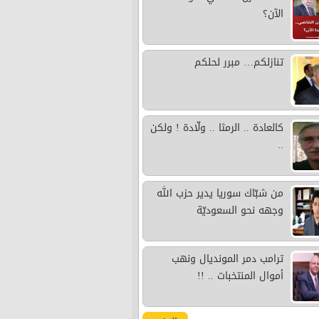
الآن؟
تنازلكم… مبرر لحلكم
كالعادة .. الرمثا .. ولّادة ! ولكن
..
من شبّاك سوريا يدير حزب الله
وجهه نحو السعوديّة
ترامب دمر المونديال ونهب
أموال المنتخبات .. !!