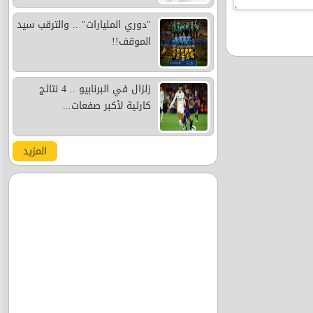
"دوري المليارات" .. والترقب سيد
الموقف!!
زلزال في البرنابيو .. 4 نتائج
كارثية لأكبر صفعات...
المزيد