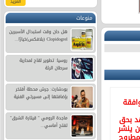
المزيد
منوعات
هل حان وقت استبدال الأسبرين
Clopidogrel (بلافكس)خيارًا...
روسيا: تطوير لقاح لمحاربة
سرطان الرئة
بودشارت: جرش محطة أفتخر
بإضافتها إلى مسيرتي الفنية
وافقة
د بحق
ماجدة الرومي " قيثارة الشرق"
تفتح أماسي...
 ينشر
مطروح