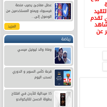
ة
عطل مفاجئ يصيب منصة
لتقيد
فيسبوك ويمنع المستخدمين من
ى تقدم
الوصول إلى...
شاهد
المزيد
ر عن
رياضة
وفاة والد ليونيل ميسي
قرعة كأس السوبر و الدوري
تسحب اليوم
15 ميدالية للأردن في افتتاح
بطولة الحسن للتايكواندو