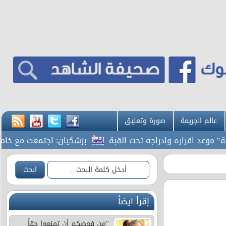
عالم الجريمة
صورة وتعليق
وعد اقراره وادراجه تحت القبة
بزشكيان: اجتمعت مع خامنئي لـ 7 ساع
إقرأ ايضاً
"من فوضكم أن تمنعوا حقاً