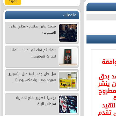
المزيد
منوعات
محمد مازن يطلق «مدلي على
المحبوب»
"أمك ثم أمك ثم أمك" .. لماذا
اختارت هوليود...
وافقة
هل حان وقت استبدال الأسبرين
د بحق
Clopidogrel (بلافكس)خيارًا...
 ينشر
مطروح
ة
روسيا: تطوير لقاح لمحاربة
لتقيد
سرطان الرئة
ى تقدم