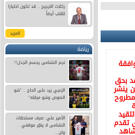
ركلات الترجيح .. قد تكون اختبارا
للقلب أيضاً
المزيد
رياضة
وافقة
نجم النشامى يحسم الجدل!!
د بحق
 ينشر
الزعبي يرد على الحاج .. "شو
مطروح
الصوص وشو مرقته"
ة
لتقيد
الأمير علي: صرف مستحقات
ى تقدم
النشامى لا يغيّر موقفي ..
شاهد
ولن...