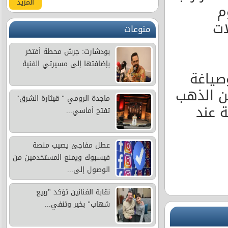
المزيد
م
لات
منوعات
بودشارت: جرش محطة أفتخر
بإضافتها إلى مسيرتي الفنية
صياغة
من الذهب
ماجدة الرومي " قيثارة الشرق"
اغة عند
تفتح أماسي...
عطل مفاجئ يصيب منصة
فيسبوك ويمنع المستخدمين من
الوصول إلى...
نقابة الفنانين تؤكد "ربيع
شهاب" بخير وتنفي...