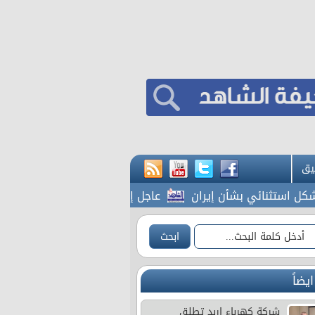
يق
تثنائي بشأن إيران
عاجل إرادة ملكية بتعيين رئيس الديوا
ايضاً
شركة كهرباء إربد تطلق