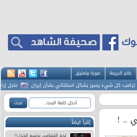
عالم الجريمة
صورة وتعليق
ب: كل شيء يسير بشكل استثنائي بشأن إيران
عاجل إرادة م
.. !
إقرأ ايضاً
نجم النشامى يحسم الجدل!!