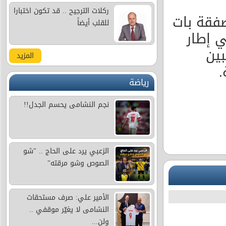
ركلات الترجيح .. قد تكون اختبارا
صفقة بات
للقلب أيضاً
ي إطار
ين
المزيد
.
رياضة
نجم النشامى يحسم الجدل!!
الزعبي يرد على الحاج .. "شو
الصوص وشو مرقته"
الأمير علي: صرف مستحقات
النشامى لا يغيّر موقفي ..
ولن...