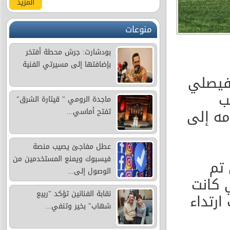
المزيد
منوعات
بودشارت: جرش محطة أفتخر
بإضافتها إلى مسيرتي الفنية
فيصلي
ب
ماجدة الرومي " قيثارة الشرق"
مه إلى
تفتح أماسي...
عطل مفاجئ يصيب منصة
فيسبوك ويمنع المستخدمين من
 تم
الوصول إلى...
ي كانت
نقابة الفنانين تؤكد "ربيع
ارتداء
شهاب" بخير وتنفي...