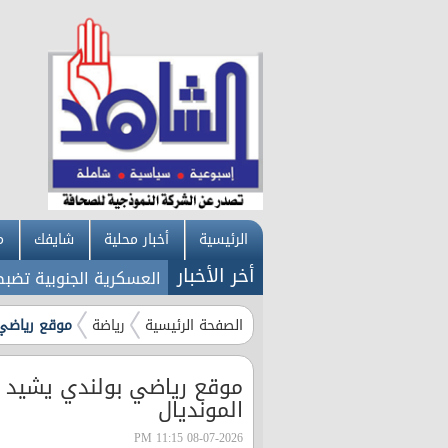
الرئيسية
أخبار محلية
شايفك
م
أخر الأخبار
شامى يحسم الجدل!!
المنطقة العسكرية الجنوبية تضبط كميات
الصفحة الرئيسية
رياضة
موقع رياضي 
موقع رياضي بولندي يشيد بأ
المونديال
08-07-2026 11:15 PM