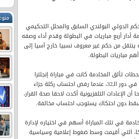
منوع
كم الدولي البولندي السابق والمحلل التحكيمي
 أدار أربع مباريات في البطولة وقدم أداء وصفه
له ينتقل من حكم غير معروف نسبيا خارج آسيا إلى
أهم مباريات البطولة.
محطات تألق المخادمة كانت في مباراة إنجلترا
وجمهورية الكونغو الديمقراطية في دور الـ32، عندما رفض احتساب ركلة جزاء
ن الإعادات التلفزيونية أكدت لاحقا صحة القرار،
ي سقط دون احتكاك يستوجب احتساب مخالفة.
ادمة في تلك المباراة أسهم في اختياره لإدارة
يكا، التي أقيمت وسط ضغوط إعلامية وسياسية