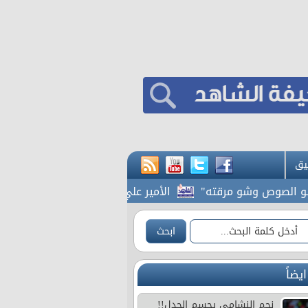
يق
صوص وشو مرقته"
الأمير علي: صرف مستحقات النشامى لا يغيّر 
ايضاً
نجم النشامى يحسم الجدل!!