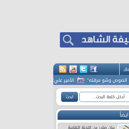
يق
ص وشو مرقته"
الأمير علي: صرف مستحقات النشامى لا يغيّر مو
ايضاً
بيان صادر عن اللجنة النقابية