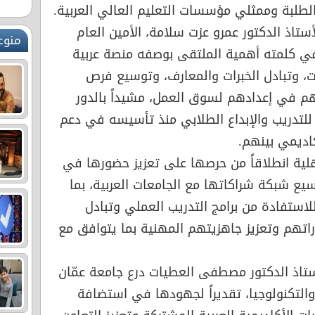
طلبة وممثلي مؤسسات التعليم العالي العربية.
ستاذ الدكتور عمرو عزت سلامة، الأمين العام
منوع
ً في كلمته أهمية الملتقى بوصفه منصة عربية
عات، وتبادل الخبرات والمعارف، وتوسيع فرص
هم في إعدادهم لسوق العمل، مشيداً بالدور
لتدريب والإبداع الطلابي منذ تأسيسه في دعم
كاديمي بينهم.
لية انطلاقاً من حرصها على تعزيز حضورها في
وسيع شبكة شراكاتها مع الجامعات العربية، بما
للاستفادة من برامج التدريب العملي وتبادل
اتهم وتعزيز جاهزيتهم المهنية بما يتوافق مع
تاذ الدكتور مصطفى العطيات درع جامعة عمّان
والتكنولوجيا، تقديراً لجهودها في استضافة