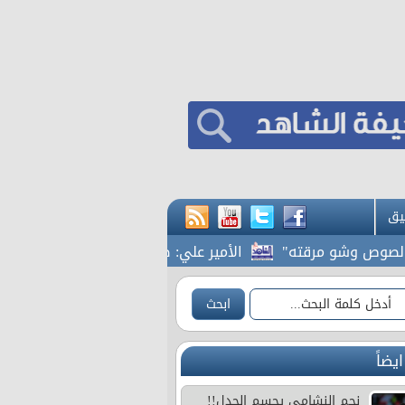
يق
شو مرقته"
الأمير علي: صرف مستحقات النشامى لا يغيّر موقفي 
ايضاً
نجم النشامى يحسم الجدل!!