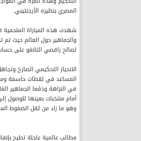
التحكيم وهذه المرة في المواج
المصري بنظيره الأرجنتيني.
شهدت هذه المباراة الملحمية قر
والجماهير حول العالم حيث تم تو
لصالح راقصي التانغو على حساب الفر
الانحياز التحكيمي الصارخ وتجاه
المساعد في لقطات حاسمة ومؤثرة
في النزاهة ودَفَعا الجماهير الغ
أمام منتخبات بعينها للوصول إلى
وهو ما زاد من ثقل الضغوط الملق
مطالب عالمية عاجلة تطيح بإنفان