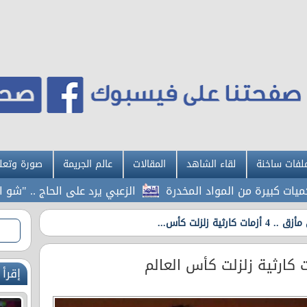
لفات ساخنة
لقاء الشاهد
المقالات
عالم الجريمة
صورة وتعل
 من المواد المخدرة
الزعبي يرد على الحاج .. "شو الصوص و
 كارثية زلزلت كأس...
إقرأ 