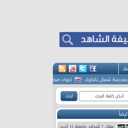
يق
اجواء صيفية عادية في اغلب المناطق حتى ا
ايضاً
مقتل 7 أشخاص وإصابة 15 آخرين