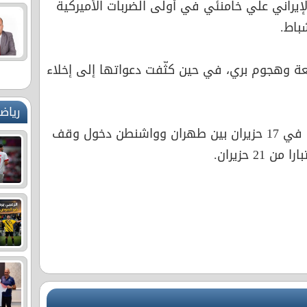
إيراني علي خامنئي في أولى الضربات الأميركية
 وهجوم بري، في حين كثّفت دعواتها إلى إخلاء
رياض
وأتاحت مذكرة التفاهم الموقعة في 17 حزيران بين طهران وواشنطن دخول وقف
2 حزيران.