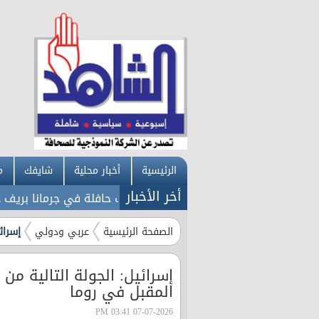
الرئيسية
أخبار محلية
شايفك
م
أخر الأخبار
دين التفجير الإرهابي الذي استهدف حافلة في جرمانا بريف دمشق
الصفحة الرئيسية
عربي ودولي
إسرائ
إسرائيل: الجولة التالية من 
المقبل في روما
07-07-2026 03:41 PM