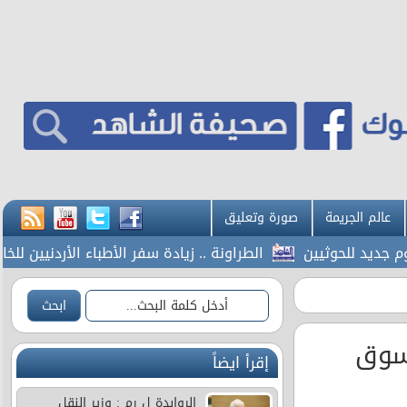
عالم الجريمة
صورة وتعليق
الطراونة .. زيادة سفر الأطباء الأردنيين للخار
عيار 21 في السوق
إقرأ ايضاً
الروابدة ل رم : وزير النقل