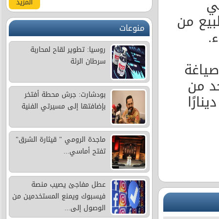
الذهب عيار 21 في
المزيد
ا لغايات البيع من
منوعات
روسيا: تطوير لقاح لمحاربة
سرطان الرئة
صياغة
حد من
بودشارت: جرش محطة أفتخر
هب عياري 24 و18 في محالّ الصاغة 97.4 دينارًا
بإضافتها إلى مسيرتي الفنية
ماجدة الرومي " قيثارة الشرق"
تفتح أماسي...
عطل مفاجئ يصيب منصة
فيسبوك ويمنع المستخدمين من
الوصول إلى...