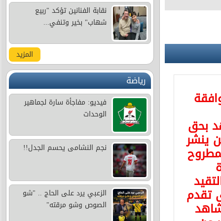
نقابة الفنانين تؤكد "ربيع
شهاب" بخير وتنفي...
المزيد
رياضة
وافقة
فيديو: مفاجأة سارة لجماهير
الوحدات
د بحق
 ينشر
نجم النشامى يحسم الجدل!!
مطروح
ة
لتقيد
ى تقدم
الزعبي يرد على الحاج .. "شو
شاهد
الصوص وشو مرقته"