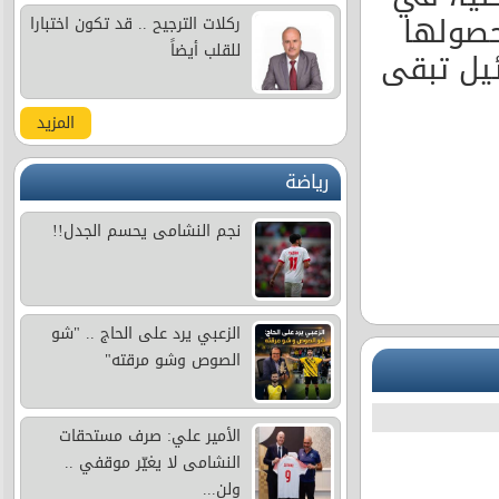
حصولها
ركلات الترجيح .. قد تكون اختبارا
للقلب أيضاً
 إسرائيل تبقى
المزيد
رياضة
نجم النشامى يحسم الجدل!!
الزعبي يرد على الحاج .. "شو
الصوص وشو مرقته"
الأمير علي: صرف مستحقات
النشامى لا يغيّر موقفي ..
ولن...