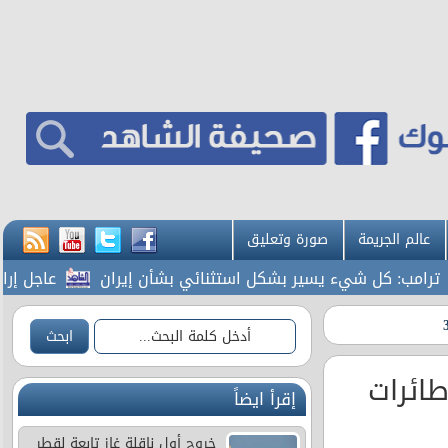
عالم الجريمة
صورة وتعليق
مب: كل شيء يسير بشكل استثنائي بشأن إيران
عاجل إرادة م
ائرات
إقرأ ايضاً
خروج أول ناقلة غاز تابعة لقطر