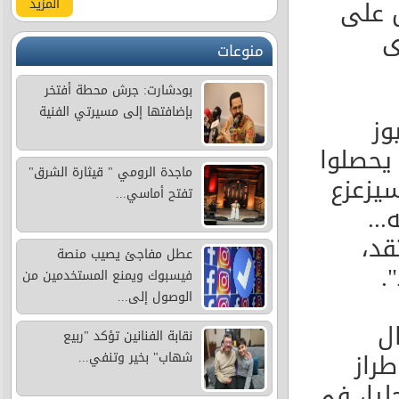
ل على
المزيد
ى
منوعات
بودشارت: جرش محطة أفتخر
بإضافتها إلى مسيرتي الفنية
وز
 يحصلوا
ماجدة الرومي " قيثارة الشرق"
 سيزعزع
تفتح أماسي...
..
قد،
عطل مفاجئ يصيب منصة
.
فيسبوك ويمنع المستخدمين من
الوصول إلى...
ل
نقابة الفنانين تؤكد "ربيع
راز
شهاب" بخير وتنفي...
حليا، في