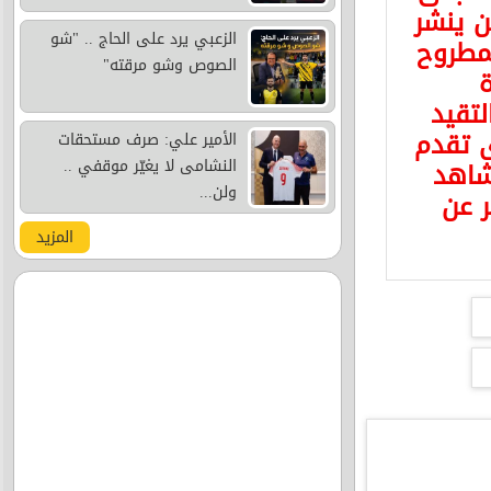
 ينشر
الزعبي يرد على الحاج .. "شو
مطروح
الصوص وشو مرقته"
ة
لتقيد
ى تقدم
الأمير علي: صرف مستحقات
شاهد
النشامى لا يغيّر موقفي ..
ولن...
ر عن
المزيد