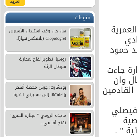
المزيد
منوعات
لعمرية
هل حان وقت استبدال الأسبرين
ادي
Clopidogrel (بلافكس)خيارًا...
د حمود
روسيا: تطوير لقاح لمحاربة
ارة جاءت
سرطان الرئة
ل وان
 القادمين
بودشارت: جرش محطة أفتخر
بإضافتها إلى مسيرتي الفنية
لفيصلي
ماجدة الرومي " قيثارة الشرق"
صية
تفتح أماسي...
ة " .