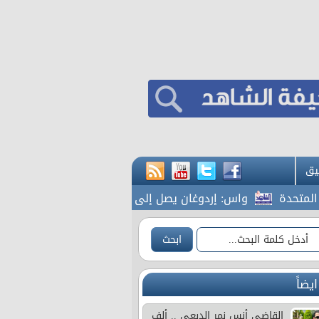
يق
اس: إردوغان يصل إلى جدة
المشاقبة يطالب بكشف شامل لمل
ايضاً
القاضي أنس نمر الدبعي .. ألف