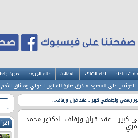
لفات ساخنة
لقاء الشاهد
المقالات
عالم الجريمة
صورة وتعل
 السعودية خرق صارخ للقانون الدولي وميثاق الأمم المتحدة
و
 رسمي واجتماعي كبير .. عقد قران وزفاف...
بير .. عقد قران وزفاف الدكتور محمد
إقرأ 
عمري