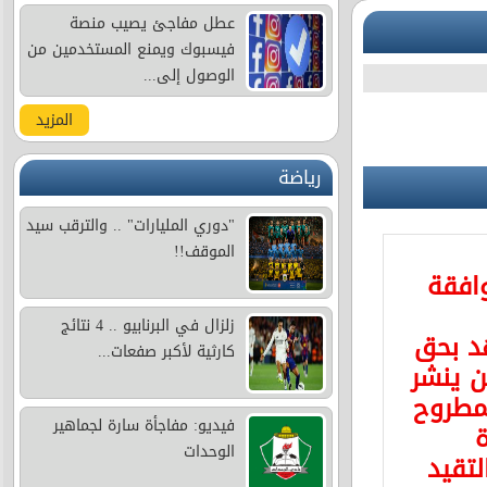
عطل مفاجئ يصيب منصة
فيسبوك ويمنع المستخدمين من
الوصول إلى...
المزيد
رياضة
"دوري المليارات" .. والترقب سيد
الموقف!!
وافقة
زلزال في البرنابيو .. 4 نتائج
د بحق
كارثية لأكبر صفعات...
 ينشر
مطروح
فيديو: مفاجأة سارة لجماهير
ة
الوحدات
لتقيد