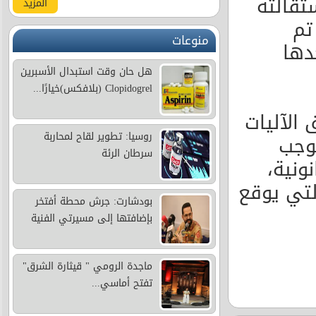
تقديم استقالته
المزيد
تم
منوعات
دها
هل حان وقت استبدال الأسبرين
Clopidogrel (بلافكس)خيارًا...
الآليات
روسيا: تطوير لقاح لمحاربة
موجب
سرطان الرئة
ونية،
تي يوقع
بودشارت: جرش محطة أفتخر
بإضافتها إلى مسيرتي الفنية
ماجدة الرومي " قيثارة الشرق"
تفتح أماسي...