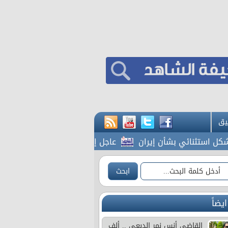
يق
نائي بشأن إيران
عاجل إرادة ملكية بتعيين رئيس الديوان 
ايضاً
القاضي أنس نمر الدبعي .. ألف