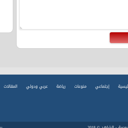
ئيسية
إجتماعي
منوعات
رياضة
عربي ودولي
المقالات
ية - الشاهد © 2018
ب