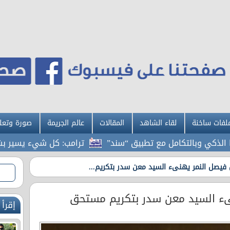
لفات ساخنة
لقاء الشاهد
المقالات
عالم الجريمة
صورة وتعل
وبالتكامل مع تطبيق “سند”
ترامب: كل شيء يسير بشكل استث
فيصل النمر يهنىء السيد معن سدر بتكريم...
ء السيد معن سدر بتكريم مستحق
إقرأ 