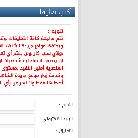
أكتب تعليقا
تنويه :
تتم مراجعة كافة التعليقات ،وت
ويحتفظ موقع جريدة الشاهد ال
،ولأي سبب كان،ولن ينشر أي تعل
ان يتضمن اسماء اية شخصيات او ي
العنصرية آملين التقيد بمستوى 
وثقافة زوار موقع جريدة الشاهد 
أصحابها فقط ولا تعبر عن رأي ال
الاسم :
البريد الالكتروني :
التعليق :