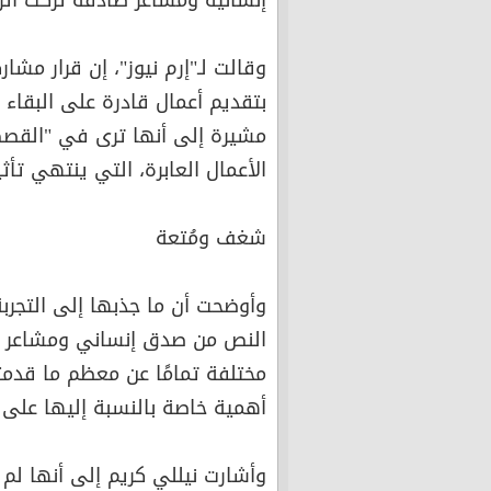
إنسانية ومشاعر صادقة تركت أثرً
وقالت لـ"إرم نيوز"، إن قرار مش
بتقديم أعمال قادرة على البقاء 
مشيرة إلى أنها ترى في "القصص" 
الأعمال العابرة، التي ينتهي تأ
شغف ومُتعة
وأوضحت أن ما جذبها إلى التجربة
النص من صدق إنساني ومشاعر قري
مختلفة تمامًا عن معظم ما قدمت
أهمية خاصة بالنسبة إليها على
وأشارت نيللي كريم إلى أنها لم 