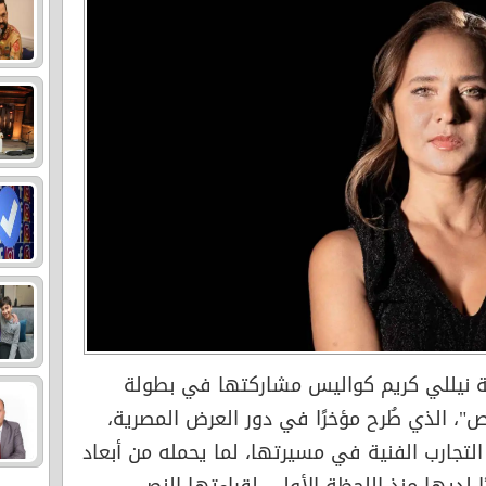
ة نيللي كريم كواليس مشاركتها في بطولة
"، الذي طُرح مؤخرًا في دور العرض المصرية،
لتجارب الفنية في مسيرتها، لما يحمله من أبعاد