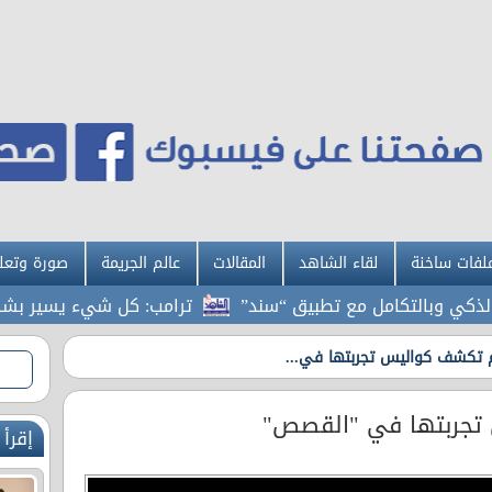
لفات ساخنة
لقاء الشاهد
المقالات
عالم الجريمة
صورة وتعل
وبالتكامل مع تطبيق “سند”
ترامب: كل شيء يسير بشكل استثن
م تكشف كواليس تجربتها في...
تجربتها في "القصص"
إقرأ 