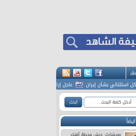
يق
ائي بشأن إيران
عاجل إرادة ملكية بتعيين رئيس الديوان ا
ايضاً
بودشارت: جرش محطة أفتخر