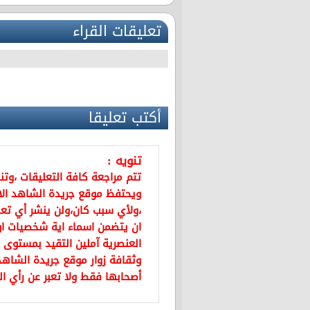
تعليقات القراء
أكتب تعليقا
تنويه :
تتم مراجعة كافة التعليقات ،وت
ويحتفظ موقع جريدة الشاهد ال
،ولأي سبب كان،ولن ينشر أي تعل
ان يتضمن اسماء اية شخصيات او ي
العنصرية آملين التقيد بمستوى 
وثقافة زوار موقع جريدة الشاهد 
أصحابها فقط ولا تعبر عن رأي ال