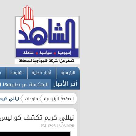
الرئيسية
أخبار محلية
شايفك
م
أخر الأخبار
اء إربد تطلق خدماتها الإلكترونية المتكاملة عبر تطبيقها الذكي 
الصفحة الرئيسية
منوعات
نيللي كري
نيللي كريم تكشف كواليس 
16-06-2026 12:25 PM