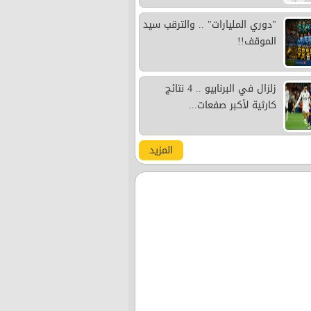
"دوري المليارات" .. والترقب سيد
الموقف!!
زلزال في البرنابيو .. 4 نتائج
كارثية لأكبر صفعات...
المزيد