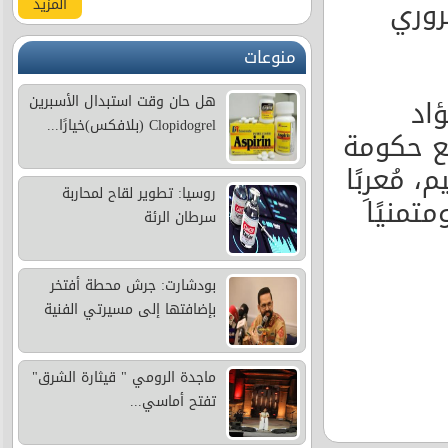
روري
المزيد
منوعات
هل حان وقت استبدال الأسبرين
اد
Clopidogrel (بلافكس)خيارًا...
ع حكومة
مُعرِبًا
روسيا: تطوير لقاح لمحاربة
تمنيًا
سرطان الرئة
بودشارت: جرش محطة أفتخر
بإضافتها إلى مسيرتي الفنية
ماجدة الرومي " قيثارة الشرق"
تفتح أماسي...