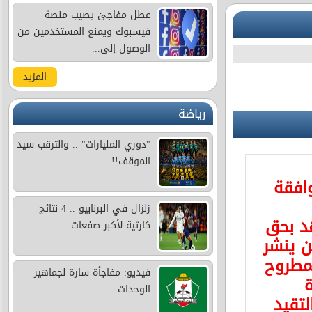
عطل مفاجئ يصيب منصة
فيسبوك ويمنع المستخدمين من
الوصول إلى...
المزيد
رياضة
"دوري المليارات" .. والترقب سيد
الموقف!!
وافقة
زلزال في البرنابيو .. 4 نتائج
د بحق
كارثية لأكبر صفعات...
 ينشر
مطروح
فيديو: مفاجأة سارة لجماهير
ة
الوحدات
لتقيد