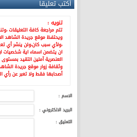
أكتب تعليقا
تنويه :
تتم مراجعة كافة التعليقات ،وت
ويحتفظ موقع جريدة الشاهد ال
،ولأي سبب كان،ولن ينشر أي تعل
ان يتضمن اسماء اية شخصيات او ي
العنصرية آملين التقيد بمستوى 
وثقافة زوار موقع جريدة الشاهد 
أصحابها فقط ولا تعبر عن رأي ال
الاسم :
البريد الالكتروني :
التعليق :