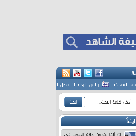
يق
تحدة
واس: إردوغان يصل إلى جدة
المشاقبة يطالب بك
ايضاً
70 ألفا يؤدون صلاة الجمعة في