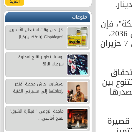
المزيد
منوعات
كة"، فإن
هل حان وقت استبدال الأسبرين
تاريخ الاستحقاق للإصدار الحالي هو 7 حزيران 2036،
Clopidogrel (بلافكس)خيارًا...
فيما أشار البنك إلى أن تاريخ التسوية يوافق 7 حزيران
روسيا: تطوير لقاح لمحاربة
سرطان الرئة
تحقاق
تنوع بين
بودشارت: جرش محطة أفتخر
صدرها
بإضافتها إلى مسيرتي الفنية
ماجدة الرومي " قيثارة الشرق"
 قصيرة
تفتح أماسي...
12 شهرا، وتتميز