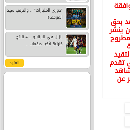
وافقة
"دوري المليارات" .. والترقب سيد
الموقف!!
د بحق
 ينشر
مطروح
زلزال في البرنابيو .. 4 نتائج
ة
كارثية لأكبر صفعات...
لتقيد
ى تقدم
المزيد
شاهد
ر عن