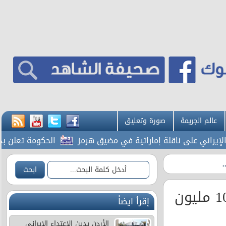
عالم الجريمة
صورة وتعليق
يراني على ناقلة إماراتية في مضيق هرمز
الحكومة تعلن بدء أع
البنك المركزي يطرح سندات خزينة بقيمة 100 مليون
إقرأ ايضاً
الأردن يدين الاعتداء الإيراني