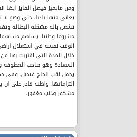
ومن مايميز فيصل الفايز ايضا ا
يعاني منها بلدنا، حتى وهو لاي
تشغل باله مشكلة البطالة وتفشي
مشروعا وطنيا، يساهم مساهمة
الوقت نفسه في استغلال اراضي 
خلال المدة التي اقتربت بها من
السعادة وهو صاحب العطوفة و
يحمل لقب الحاج فيصل. وفي حمله
التزاماتها. واظنه قادر على ان ي
مشكور وذنب مغفور.