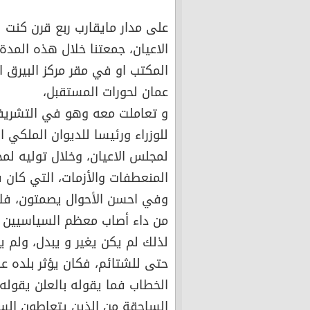
على مدار مايقارب ربع قرن كنت 
الاعيان، جمعتنا خلال هذه المدة
المكتب او في مقر مركز البيرق 
عمان لحورات المستقبل،
و تعاملت معه وهو في التشريفات 
للوزراء ورئيسا للديوان الملكي ال
لمجلس الاعيان، وخلال توليه لمخت
المنعطفات والأزمات، التي كان 
وفي احسن الأحوال يصمتون، فلا 
من داء أصاب معظم السياسيين 
لذلك لم يكن يغير و يبدل، ولم ي
حتى للشتائم، فكان يؤثر بلده ع
الخطاب فما يقوله بالعلن يقوله
الساحقة من الذين يتعاطون السي