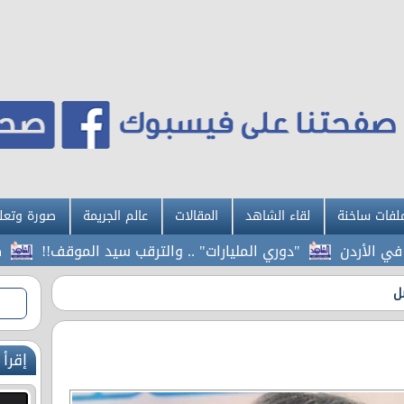
لفات ساخنة
لقاء الشاهد
المقالات
عالم الجريمة
صورة وتعل
أردن
"دوري المليارات" .. والترقب سيد الموقف!!
كم سيا
ل
إقرأ 