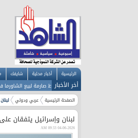
الرئيسية
أخبار محلية
شايفك
م
أخر الأخبار
كية على روسيا
عاجل: شروط صارمة لبيع الشاورما في الأردن
الصفحة الرئيسية
عربي ودولي
لبنان
لبنان وإسرائيل يتفقان على
04-06-2026 09:33 AM