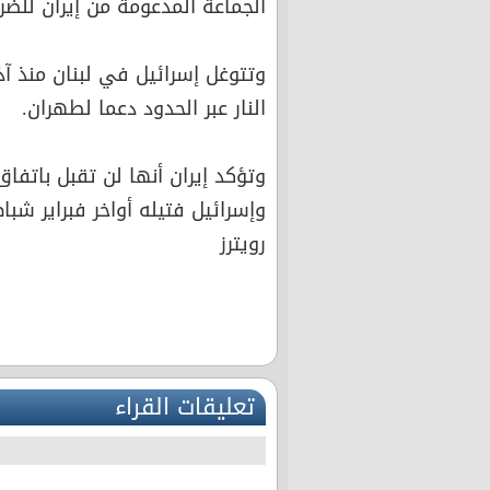
الجماعة المدعومة من إيران للضرب
وتتوغل إسرائيل في لبنان منذ آذ
النار عبر الحدود دعما لطهران.
وتؤكد إيران أنها لن تقبل باتفا
وإسرائيل فتيله أواخر فبراير شبا
رويترز
تعليقات القراء