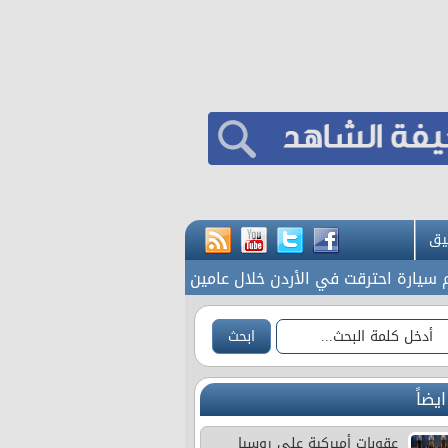
يق
حترقت في الأردن خلال عامين
70 ألفا يؤدون صلاة الجمعة في المسجد الأقصى
ايضاً
عقوبات أميركية على روسيا