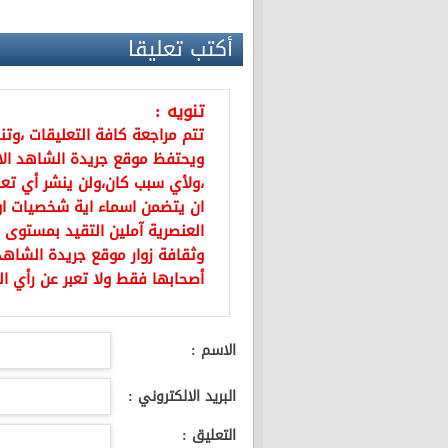
أكتب تعليقا
تنويه :
تتم مراجعة كافة التعليقات ،وت
ويحتفظ موقع جريدة الشاهد ال
،ولأي سبب كان،ولن ينشر أي تعل
ان يتضمن اسماء اية شخصيات او ي
العنصرية آملين التقيد بمستوى 
وثقافة زوار موقع جريدة الشاهد 
أصحابها فقط ولا تعبر عن رأي ال
الاسم :
البريد الالكتروني :
التعليق :