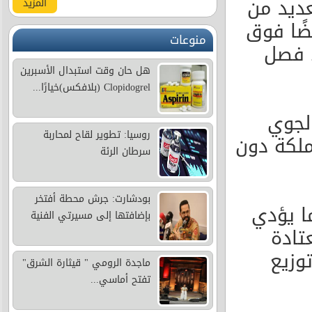
عديد من
المزيد
ضًا فوق
منوعات
ء فصل
هل حان وقت استبدال الأسبرين
Clopidogrel (بلافكس)خيارًا...
لجوي
روسيا: تطوير لقاح لمحاربة
ملكة دون
سرطان الرئة
بودشارت: جرش محطة أفتخر
ما يؤدي
بإضافتها إلى مسيرتي الفنية
تادة
وزيع
ماجدة الرومي " قيثارة الشرق"
تفتح أماسي...