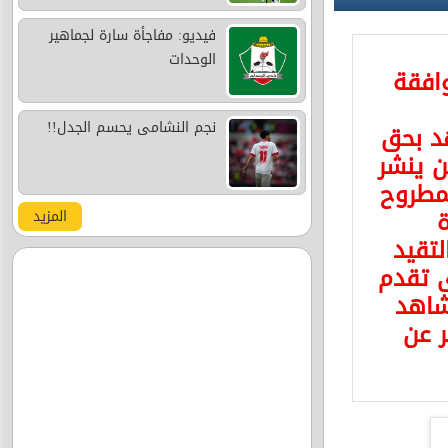
فيديو: مفاجأة سارة لجماهير
الوحدات
وافقة
نجم النشامى يحسم الجدل!!
د بحق
 ينشر
مطروح
ة
المزيد
لتقيد
ى تقدم
شاهد
ر عن