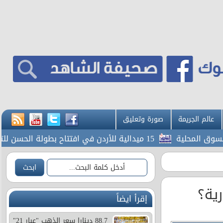
عالم الجريمة
صورة وتعليق
15 ميدالية للأردن في افتتاح بطولة الحسن للتايكواندو
رية؟
إقرأ ايضاً
88.7 دينارا سعر الذهب "عيار 21"