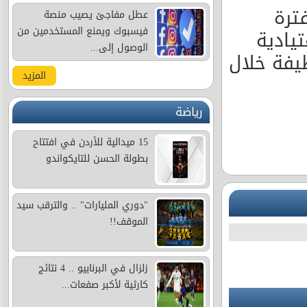
فترة
عطل مفاجئ يصيب منصة
فيسبوك ويمنع المستخدمين من
تيادية
الوصول إلى...
يفة خلال
المزيد
رياضة
15 ميدالية للأردن في افتتاح
بطولة الحسن للتايكواندو
"دوري المليارات" .. والترقب سيد
الموقف!!
زلزال في البرنابيو .. 4 نتائج
كارثية لأكبر صفعات...