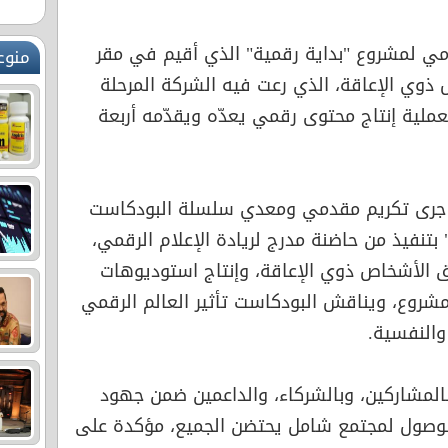
تامي لمشروع "بداية رقمية" الذي أقيم في مقر
منوع
ذوي الإعاقة، الذي رعت فيه الشركة المرحلة
بعملية إنتاج محتوى رقمي يعدّه ويقدّمه أربعة
، جرى تكريم مقدمي ومعدي سلسلة البودكاست
تنفيذ من حاضنة مدرج لريادة الإعلام الرقمي،
 الأشخاص ذوي الإعاقة، وإنتاج استوديوهات
شروع، ويناقش البودكاست تأثير العالم الرقمي
والنفسية.
 بالمشاركين، وبالشركاء، والداعمين ضمن جهود
صول لمجتمع شامل يحتضن الجميع، مؤكدة على