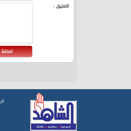
التعليق :
اضافة
الر