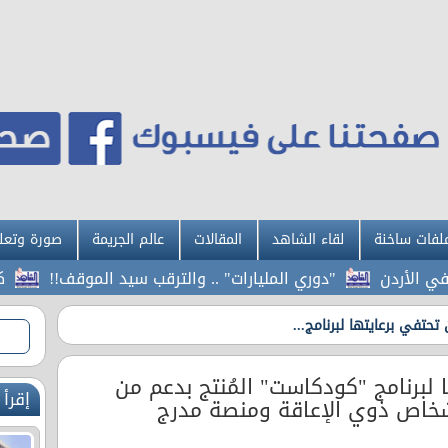
لفات ساخنة
لقاء الشاهد
المقالات
عالم الجريمة
صورة وتعل
ردن
"دوري المليارات" .. والترقب سيد الموقف!!
كم سيار
 تحتفي برعايتها لبرنامج...
ا لبرنامج "كودكاست" المُنتج بدعم من
إقرأ 
شخاص ذوي الإعاقة ومنصة مدرج