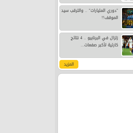
"دوري المليارات" .. والترقب سيد
الموقف!!
زلزال في البرنابيو .. 4 نتائج
كارثية لأكبر صفعات...
المزيد