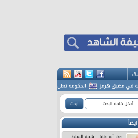
يق
 مضيق هرمز
الحكومة تعلن بدء أعمال تصميم تلفريك عمّان
ايضاً
صخر أبو عنزة .. شبيه السلط