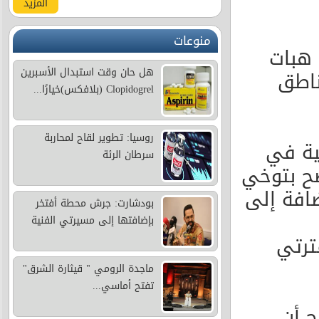
المزيد
منوعات
 هبات
هل حان وقت استبدال الأسبرين
المناطق
Clopidogrel (بلافكس)خيارًا...
روسيا: تطوير لقاح لمحاربة
ية في
سرطان الرئة
صح بتوخي
ضافة إلى
بودشارت: جرش محطة أفتخر
بإضافتها إلى مسيرتي الفنية
ترتي
ماجدة الرومي " قيثارة الشرق"
تفتح أماسي...
ح أن