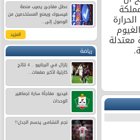
مملكة
عطل مفاجئ يصيب منصة
فيسبوك ويمنع المستخدمين من
لحرارة
الوصول إلى...
الغيوم
المزيد
 معتدلة
.
رياضة
زلزال في البرنابيو .. 4 نتائج
كارثية لأكبر صفعات...
فيديو: مفاجأة سارة لجماهير
الوحدات
نجم النشامى يحسم الجدل!!