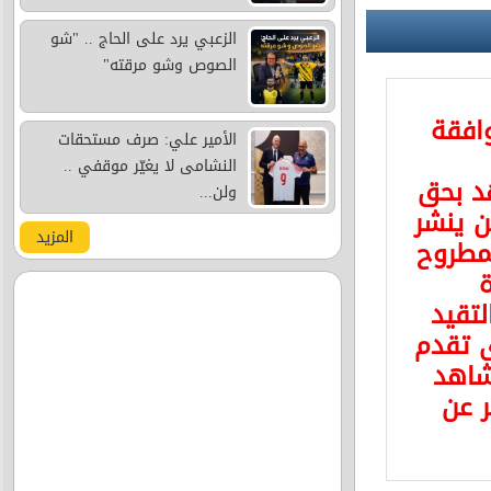
الزعبي يرد على الحاج .. "شو
الصوص وشو مرقته"
وافقة
الأمير علي: صرف مستحقات
النشامى لا يغيّر موقفي ..
د بحق
ولن...
 ينشر
المزيد
مطروح
ة
لتقيد
ى تقدم
شاهد
ر عن