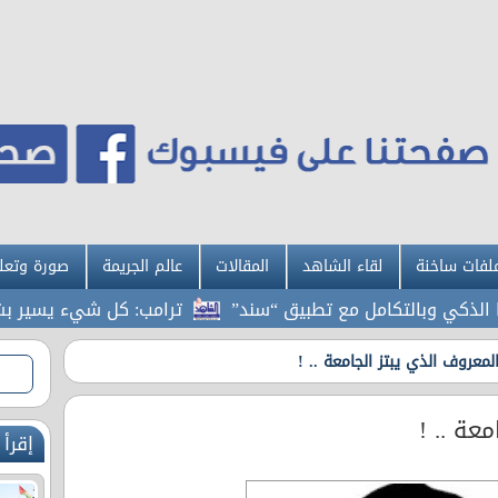
لفات ساخنة
لقاء الشاهد
المقالات
عالم الجريمة
صورة وتعل
كي وبالتكامل مع تطبيق “سند”
ترامب: كل شيء يسير بشكل اس
المعروف الذي يبتز الجامعة .. !
عة .. !
إقرأ 