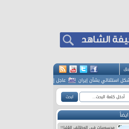
يق
تثنائي بشأن إيران
عاجل إرادة ملكية بتعيين رئيس الديوا
ايضاً
محسوبيات في الوظائف العُليا!!