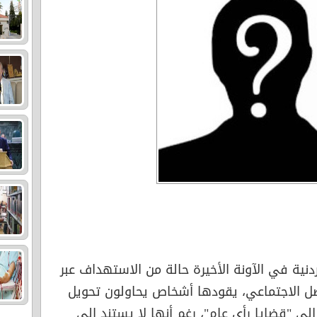
نية في الآونة الأخيرة حالة من الاستهداف عبر
صل الاجتماعي، يقودها أشخاص يحاولون تحويل
ى "قضايا رأي عام"، رغم أنها لا يستند إلى