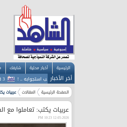
الرئيسية
أخبار محلية
شايفك
م
أخر الأخبار
ل رم : وزير النقل تواصل معي لسحب استجوابه .. !
3 قتلى من القوات الحكومية اليمنية بهجوم جديد للحوثيين
الصفحة الرئيسية
المقالات
عربيات يك
عربيات يكتب: تعاملوا مع 
12-05-2026 10:23 PM