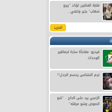
نقابة الفنانين تؤكد "ربيع
شهاب" بخير وتنفي...
المزيد
ة
فيديو: مفاجأة سارة لجماهير
الوحدات
نجم النشامى يحسم الجدل!!
الزعبي يرد على الحاج .. "شو
الصوص وشو مرقته"