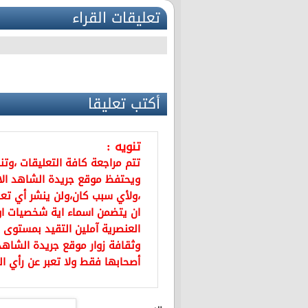
تعليقات القراء
أكتب تعليقا
تنويه :
تتم مراجعة كافة التعليقات ،وت
ويحتفظ موقع جريدة الشاهد ال
،ولأي سبب كان،ولن ينشر أي تعل
ان يتضمن اسماء اية شخصيات او ي
العنصرية آملين التقيد بمستوى 
وثقافة زوار موقع جريدة الشاهد 
أصحابها فقط ولا تعبر عن رأي ال