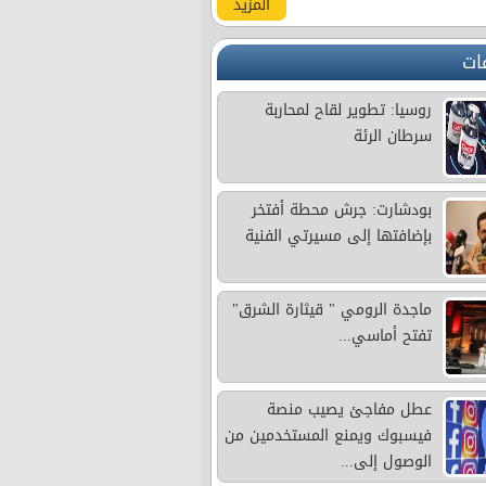
المزيد
ات
روسيا: تطوير لقاح لمحاربة
سرطان الرئة
بودشارت: جرش محطة أفتخر
بإضافتها إلى مسيرتي الفنية
ماجدة الرومي " قيثارة الشرق"
تفتح أماسي...
عطل مفاجئ يصيب منصة
فيسبوك ويمنع المستخدمين من
الوصول إلى...