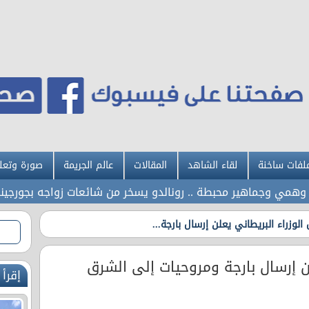
لفات ساخنة
لقاء الشاهد
المقالات
عالم الجريمة
صورة وتعل
جماهير محبطة .. رونالدو يسخر من شائعات زواجه بجورجينا
الوزراء البريطاني يعلن إرسال بارجة...
لن إرسال بارجة ومروحيات إلى الشرق
إقرأ 