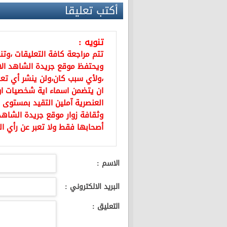
أكتب تعليقا
تنويه :
تتم مراجعة كافة التعليقات ،وت
ويحتفظ موقع جريدة الشاهد ال
،ولأي سبب كان،ولن ينشر أي تعل
ان يتضمن اسماء اية شخصيات او ي
العنصرية آملين التقيد بمستوى 
وثقافة زوار موقع جريدة الشاهد 
أصحابها فقط ولا تعبر عن رأي ال
الاسم :
البريد الالكتروني :
التعليق :