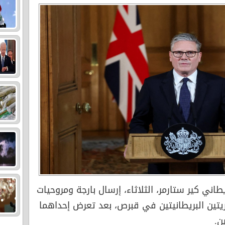
يطاني كير ستارمر، الثلاثاء، إرسال بارجة ومروحيات
ريتين البريطانيتين في قبرص، بعد تعرض إحداهما
ن.