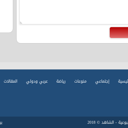
ئيسية
إجتماعي
منوعات
رياضة
عربي ودولي
المقالات
ية - الشاهد © 2018
ب