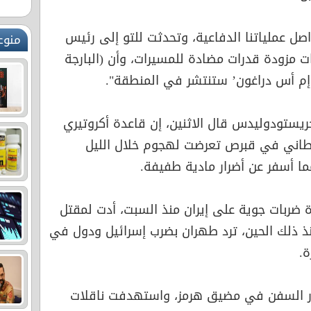
صل عملياتنا الدفاعية، وتحدثت للتو إلى رئيس
منوع
ت مزودة قدرات مضادة للمسيرات، وأن (البارجة
 إم أس دراغون’ ستنتشر في المنطقة".
يستودوليدس قال الاثنين، إن قاعدة أكروتيري
ريطاني في قبرص تعرضت لهجوم خلال الليل
ما أسفر عن أضرار مادية طفيفة.
ة ضربات جوية على إيران منذ السبت، أدت لمقتل
ذ ذلك الحين، ترد طهران بضرب إسرائيل ودول في
.
بور السفن في مضيق هرمز، واستهدفت ناقلات