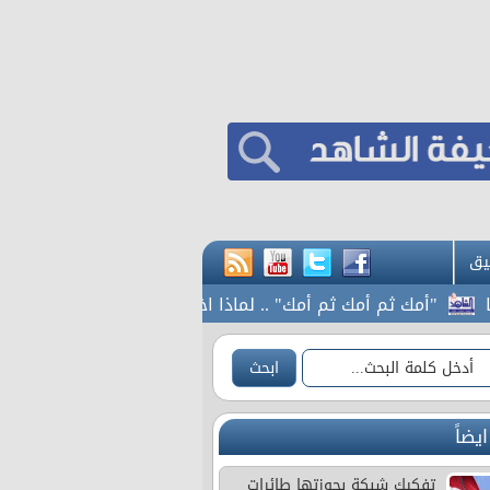
يق
"أمك ثم أمك ثم أمك" .. لماذا اختارت هوليود حديثا نبويا عنوانا لف
ايضاً
تفكيك شبكة بحوزتها طائرات