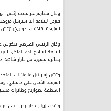
وقال ستارمر عبر منصة إكس "نوا
قبرص لإبلاغه أننا سنرسل مروحيا
المزودة بقاذفات صواريخ) ’إتش
وكان الرئيس القبرصي نيكوس خر
التابعة لسلاح الجو الملكي الب
بطائرة مسيّرة من طراز شاهد، م
وتشن إسرائيل والولايات المتحد
المرشد الأعلى علي خامنئي، ومن
المنطقة بصواريخ وطائرات مسيرة
ونفذت إيران حظرا بحريا على ع