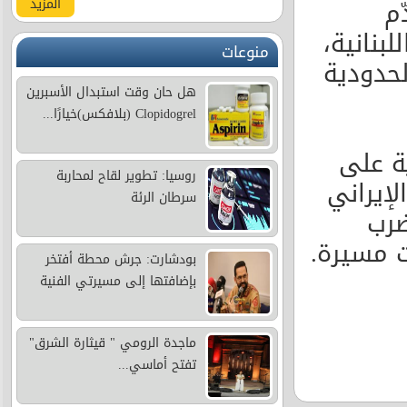
ّم
المزيد
بنانية،
منوعات
لحدودية
هل حان وقت استبدال الأسبرين
Clopidogrel (بلافكس)خيارًا...
ة على
روسيا: تطوير لقاح لمحاربة
لإيراني
سرطان الرئة
ضرب
 مسيرة.
بودشارت: جرش محطة أفتخر
بإضافتها إلى مسيرتي الفنية
ماجدة الرومي " قيثارة الشرق"
تفتح أماسي...