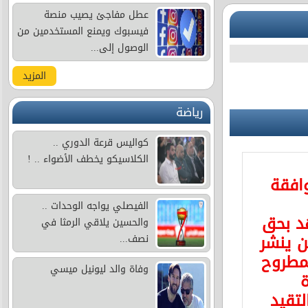
عطل مفاجئ يصيب منصة
فيسبوك ويمنع المستخدمين من
الوصول إلى...
المزيد
رياضة
كواليس قرعة الدوري ..
الكلاسيكو يخطف الأضواء .. !
وافقة
الفيصلي يواجه الوحدات ..
د بحق
والحسين يلاقي الرمثا في
 ينشر
نصف...
مطروح
وفاة والد ليونيل ميسي
ة
لتقيد