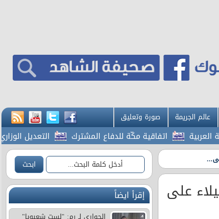
عالم الجريمة
صورة وتعليق
ربية
اتفاقية مكّة للدفاع المشترك
التعديل الوزاري ..
...
يلاء على
إقرأ ايضاً
الحواري لـ رم: "لست شعبويا"