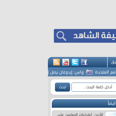
يق
تحدة
واس: إردوغان يصل إلى جدة
المشاقبة يطالب بك
ايضاً
الأردن: اعتداءات الحوثيين على