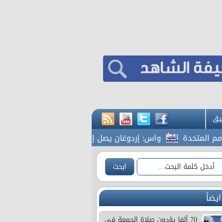
يق
تحدة
واس: إردوغان يصل إلى جدة
المشاقبة يطالب بك
ايضاً
70 ألفا يؤدون صلاة الجمعة في