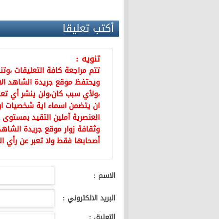
أكتب تعليقا
تنويه :
تتم مراجعة كافة التعليقات ،وت
ويحتفظ موقع جريدة الشاهد ال
،ولأي سبب كان،ولن ينشر أي تعل
ان يتضمن اسماء اية شخصيات او ي
العنصرية آملين التقيد بمستوى 
وثقافة زوار موقع جريدة الشاهد 
أصحابها فقط ولا تعبر عن رأي ال
الاسم :
البريد الالكتروني :
التعليق :