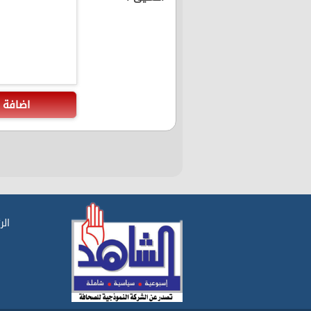
اضافة
الر