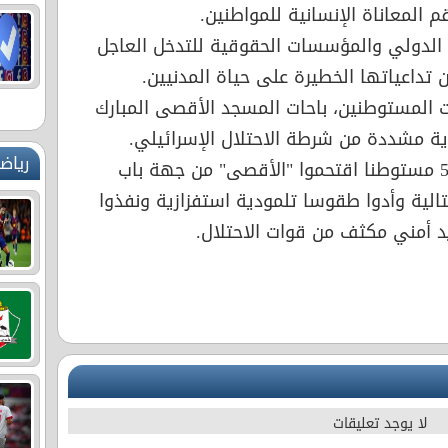
 المعاناة الإنسانية للمواطنين.
 الدولي والمؤسسات الحقوقية للتدخل العاجل
تداعياتها الخطيرة على حياة المدنيين.
المستوطنين، باحات المسجد الأقصى المبارك
ة مشددة من شرطة الاحتلال الإسرائيلي.
رياض
وأفادت محافظة القدس، بأن 524 مستوطنا اقتحموا "الأقصى" من جهة باب
لية وأدوا طقوسا تلمودية استفزازية ونفذوا
أمني مكثف من قوات الاحتلال.
لا يوجد تعليقات