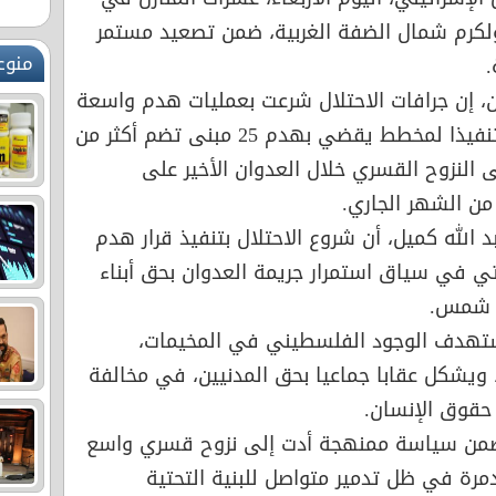
رم شمال الضفة الغربية، ضمن تصعيد مستمر
منوع
 إن جرافات الاحتلال شرعت بعمليات هدم واسعة
في حارة المسلخ داخل المخيم، تنفيذا لمخطط يقضي بهدم 25 مبنى تضم أكثر من
على النزوح القسري خلال العدوان الأخير على
 من الشهر الجاري.
 الله كميل، أن شروع الاحتلال بتنفيذ قرار هدم
تي في سياق استمرار جريمة العدوان بحق أبناء
ر شمس.
ستهدف الوجود الفلسطيني في المخيمات،
، ويشكل عقابا جماعيا بحق المدنيين، في مخالفة
حقوق الإنسان.
ضمن سياسة ممنهجة أدت إلى نزوح قسري واسع
رة في ظل تدمير متواصل للبنية التحتية