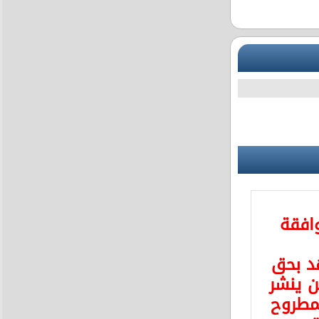
وافقة
د بحق
 ينشر
مطروح