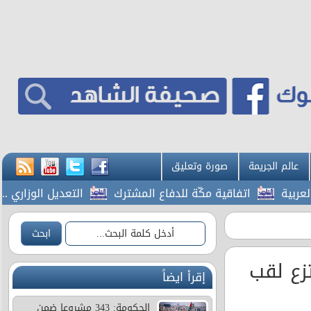
عالم الجريمة
صورة وتعليق
اتفاقية مكّة للدفاع المشترك
التعديل الوزاري .. هل 
زع لقب
إقرأ ايضاً
الحكومة: 343 مشروعا ضمن