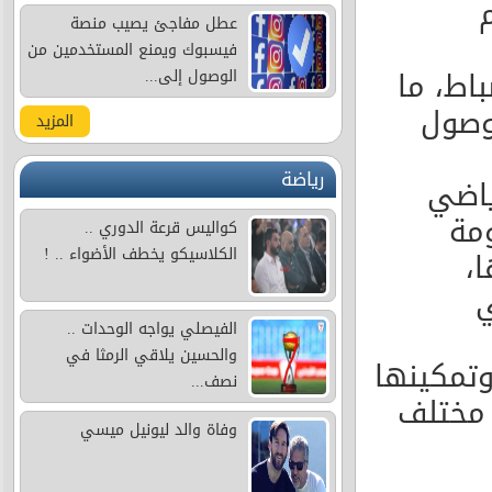
م
عطل مفاجئ يصيب منصة
فيسبوك ويمنع المستخدمين من
باط، ما
الوصول إلى...
وصول
المزيد
رياضة
ياضي
ومة
كواليس قرعة الدوري ..
الكلاسيكو يخطف الأضواء .. !
،
ي
الفيصلي يواجه الوحدات ..
والحسين يلاقي الرمثا في
تمكينها
نصف...
 مختلف
وفاة والد ليونيل ميسي