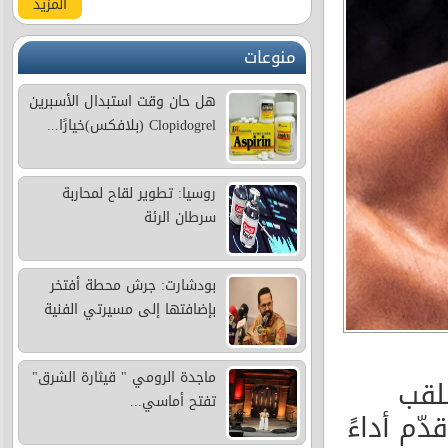
المزيد
منوعات
هل حان وقت استبدال الأسبرين
Clopidogrel (بلافكس)خيارًا...
روسيا: تطوير لقاح لمحاربة
سرطان الرئة
بودشارت: جرش محطة أفتخر
بإضافتها إلى مسيرتي الفنية
ماجدة الرومي " قيثارة الشرق"
لقب
تفتح أماسي...
ن قدّم أداءً