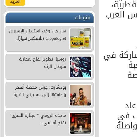
قطرية،
المزيد
س العرب
منوعات
هل حان وقت استبدال الأسبرين
Clopidogrel (بلافكس)خيارًا...
شاركة في
روسيا: تطوير لقاح لمحاربة
بة
سرطان الرئة
صة
بودشارت: جرش محطة أفتخر
بإضافتها إلى مسيرتي الفنية
اد
ف في
ماجدة الرومي " قيثارة الشرق"
واصلة
تفتح أماسي...