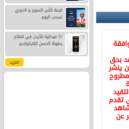
قرعة كأس السوبر و الدوري
تسحب اليوم
15 ميدالية للأردن في افتتاح
وافقة
بطولة الحسن للتايكواندو
د بحق
المزيد
 ينشر
مطروح
ة
لتقيد
ى تقدم
شاهد
ر عن