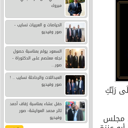
مبروك
الحياصات و العربيات نسايب -
صور وفيديو
السعود يولم بمناسبة حصول
نجله معتصم على الدكتوراة -
صور...
العبداللات والرحاحلة نسايب .. !
صور وفيديو
َى رَبِّكِ
حفل عشاء بمناسبة زفاف أحمد
ثائر محمد العوايشة- صور
س مجلس
وفيديو
بو عنزة