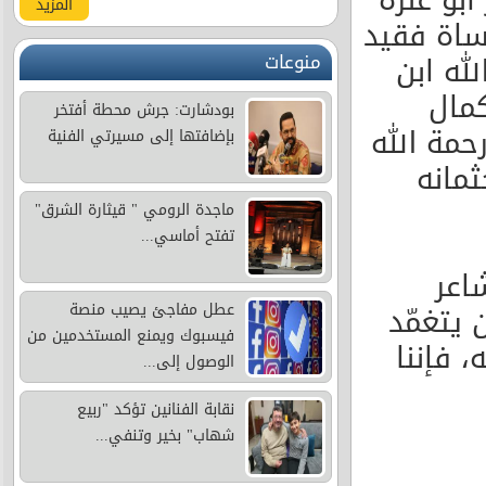
المزيد
اساة فقيد
له ابن
منوعات
مال
بودشارت: جرش محطة أفتخر
رحمة الله
بإضافتها إلى مسيرتي الفنية
مانه
ماجدة الرومي " قيثارة الشرق"
تفتح أماسي...
اعر
 يتغمّد
عطل مفاجئ يصيب منصة
فيسبوك ويمنع المستخدمين من
 فإننا
الوصول إلى...
نقابة الفنانين تؤكد "ربيع
شهاب" بخير وتنفي...