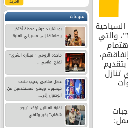
المزيد
منوعات
السياحية
بودشارت: جرش محطة أفتخر
– ماكدونالدز الأردن – مبادرة "McSaver Menu"، والتي
بإضافتها إلى مسيرتي الفنية
هتمام
نفاقهم،
ماجدة الرومي " قيثارة الشرق"
 بتقديم
تفتح أماسي...
 تنازل
ات
عطل مفاجئ يصيب منصة
فيسبوك ويمنع المستخدمين من
الوصول إلى...
ن الوجبات
نقابة الفنانين تؤكد "ربيع
شهاب" بخير وتنفي...
مل: