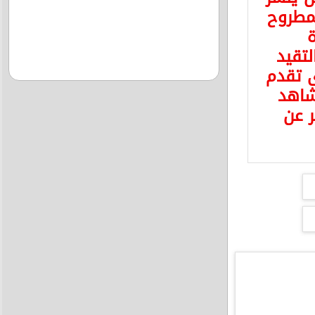
مطروح
ة
لتقيد
ى تقدم
شاهد
ر عن