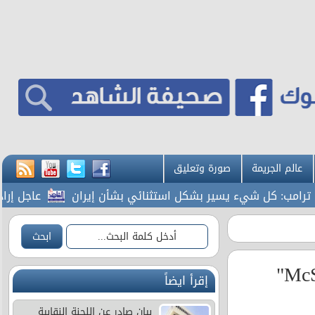
عالم الجريمة
صورة وتعليق
ب: كل شيء يسير بشكل استثنائي بشأن إيران
عاجل إرادة م
ماكدونالدز الأردن تطلق منصة "McSaver Menu"
إقرأ ايضاً
بيان صادر عن اللجنة النقابية