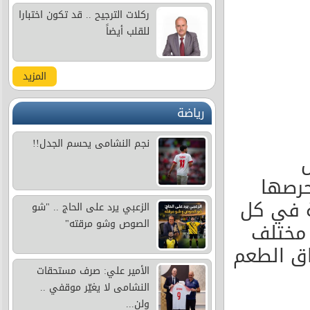
ركلات الترجيح .. قد تكون اختبارا
للقلب أيضاً
المزيد
رياضة
نجم النشامى يحسم الجدل!!
ش
حرصها
ة في كل
الزعبي يرد على الحاج .. "شو
الصوص وشو مرقته"
 مختلف
اق الطعم
الأمير علي: صرف مستحقات
النشامى لا يغيّر موقفي ..
ولن...