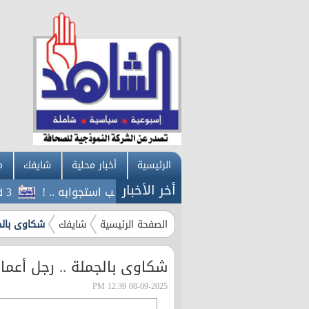
الرئيسية
أخبار محلية
شايفك
م
أخر الأخبار
ة ل رم : وزير النقل تواصل معي لسحب استجوابه .. !
3 قتلى من القوات الحكومية اليمنية بهجوم جديد للحوثيين
الصفحة الرئيسية
شايفك
شكاوى بالج
شكاوى بالجملة .. رجل أعم
08-09-2025 12:39 PM