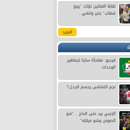
نقابة الفنانين تؤكد "ربيع
شهاب" بخير وتنفي...
المزيد
ة
فيديو: مفاجأة سارة لجماهير
الوحدات
نجم النشامى يحسم الجدل!!
الزعبي يرد على الحاج .. "شو
الصوص وشو مرقته"