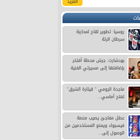
المزيد
ات
روسيا: تطوير لقاح لمحاربة
سرطان الرئة
بودشارت: جرش محطة أفتخر
بإضافتها إلى مسيرتي الفنية
ماجدة الرومي " قيثارة الشرق"
تفتح أماسي...
عطل مفاجئ يصيب منصة
فيسبوك ويمنع المستخدمين من
الوصول إلى...