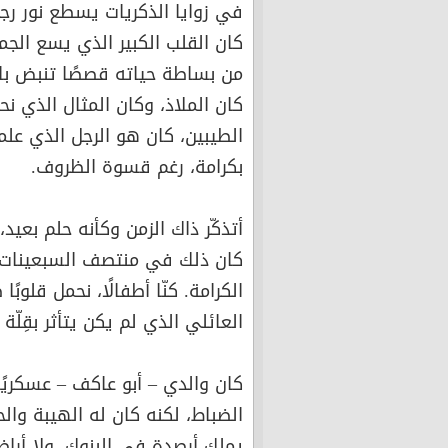
في زوايا الذكريات يسطع نور رج
كان القلب الكبير الذي يسع الج
من بساطة حياته قصصًا تنبض بالإ
كان الملاذ، وكان المثال الذي ن
الطيبين، كان هو الرجل الذي عل
بكرامة، رغم قسوة الظروف.
أتذكّر ذاك الزمن وكأنه حلم بعيد
كان ذلك في منتصف السبعينات، 
الكرامة. كنّا أطفالًا، نحمل قلوبً
العائلي الذي لم يكن يتأثر بقِلّة 
كان والدي – أبو عاكف – عسكري
الضباط، لكنه كان له الهيبة وا
يملك أرصدة في البنوك، ولا أراضي