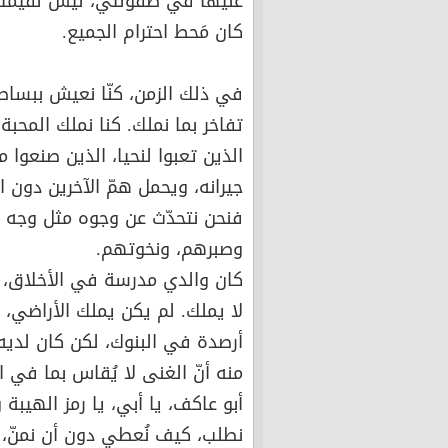
عليها في طفولتي، ليس لقيمتها،
كان مَحط احترام الجميع.
في ذلك الزمن، كنّا نعيش ببساطة
تفاخر بما نملك. كنا نملك المحبة،
الذين تعبوا لنحيا، الذين صنعوا
جيرانه، ويحمل همّ الآخرين دون ان
فنحن نتحدّث عن وجوه مثل وجه و
وصبرهم، ونخوتهم.
كان والدي مدرسة في الأخلاق، مو
لا يملك. لم يكن يملك الأراضي، ل
أرصدة في البنوك، لكن كان لديه 
منه أنّ الغنى لا يُقاس بما في ا
أبو عاكف، يا أبي، يا رمز الهيبة 
نطلب، كيف نُعطي دون أن نمنّ، كي