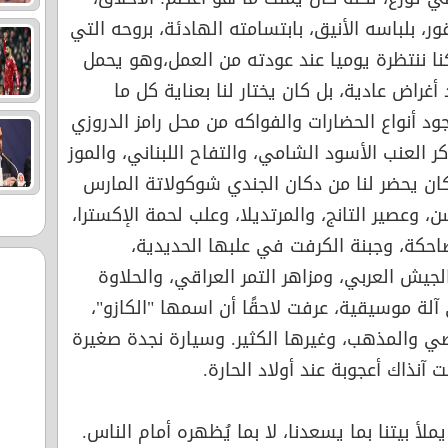
ور، بلباسه الأنيق، بابتسامته الهادئة، بروحه التي
ا ننتظرة يوميا عند عودته من العمل،وهو يحمل
غراض عادية، بل كان يختار لنا بعناية كل ما
جود أنواع الحضارات والفواكه من محل رامز الدروزي
ر العنب الأسود الشامي، والتفاح اللبناني، والموز
كان يحضر لنا من دكان الجندي شوكولاتة المارس
ن، وعصير التانج، والمرتديلا، وعلب لحمة الإكسترا،
لضاحكة، وجبنة الكرفت في علبها الحديدية،
يش العربي، ومزاهر التمر العراقي، والحلاوة
 آلة موسيقية، عرفت لاحقًا أن اسمها "الكازو"،
ضي والمذهب، وغيرها الكثير. وسيارة نجدة صغيرة
 آنذاك أعجوبة عند أولاد الحارة.
لأ بيتنا بما يسعدنا، لا بما يُظهره أمام الناس.