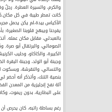
والكرم، والسيرة العطرة. رجلٌ وق
كانت تمطر طيبة في كل مكان.كن
الأكياس بيدة،لم يكن يحمل مجرد أ
يفرحنا ويبهج قلوبنا الصغيرة: بأ
بالعبدلي، مقابل مكان عمله. أتذك
الصومالي، والبرتقال أبو صرة. و
الكبيرة، والكاكاو، وحليب الكرنيش
وجبنة أبو الولد، وجبنة البقرة ا
والتسالي، والنقرشة، وبسكوت الج
بنصية التنك، وأتذكر أنه أحضر لي
آلة نفخ إنجليزية من المعدن الف
على البطارية، بدون ريموت، وكانت
رغم بساطة راتبه، كان يحرص أن يم