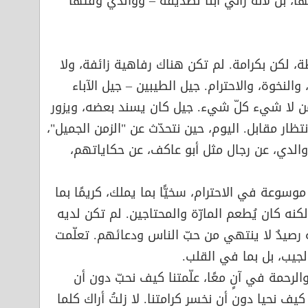
 بل لأنه رآني ابنًا لصديقه – ووالدي وقتها
، لكن بكرامة. لم تكن هناك رفاهية زائفة، ولا
 والنخوة، والاحترام. جيل الطيبين – جيل الآباء
 من لا شيء كلّ شيء. جيل كان يسند بعضه، ويزور
تظار مقابل. اليوم، حين نتحدّث عن "الزمن الجميل"،
الدي، عن رجال مثل أبو عاكف، عن حكاياتهم،
سوعة في الاحترام، سخيًّا بما يملك، كريمًا بما
كنه كان يُطعم المارّة والمحتاجين. لم تكن لديه
رصيدٌ لا ينتهي من حبّ الناس ودعائهم. تعلّمت
لجيب، بل بما في القلب.
والرحمة في آنٍ معًا، علّمتنا كيف نحبّ دون أن
ف نحيا دون أن نخسر كرامتنا. لا زلتُ أراك كلما