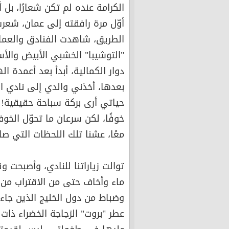
الكرامة عنده لم تكن شعارًا، بل 
أوّل مرة رافقته إلى عمان، شعرت
الطريق، شاهدت الفنادق والعمارا
"التوشيبا" الخشبي الأبيض والأسو
دوار الكمالية، أبدأ بعد أعمدة ا
بعدها، أخذني والدي إلى نادي ا
حياتي أرى بركة سباحة حقيقية! 
خوفًا، لكن سرعان ما تحوّل الخوف
معًا، عشنا تلك اللحظات التي ص
توالت زياراتنا للنادي، وأصبحت 
ماء وأخاف حتى من الاقتراب من أ
وضباط من دول الخليج الذين جاءوا
عطر "بروت" الزجاجة الخضراء ذ