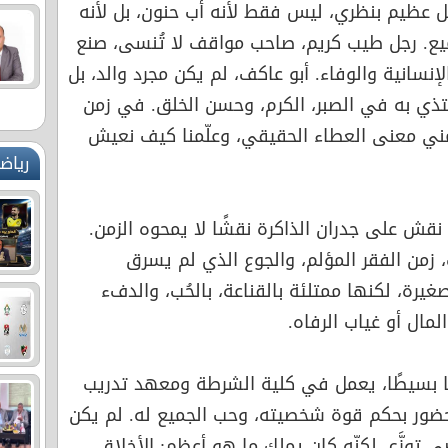
ل عظيم بنظري، ليس فقط لأنه أب حنون، بل لأنه
ميع. رجل طيب كريم، صاحب مواقف لا تُنسى، صنع
نسانية والوفاء. أبو عاكف، لم يكن مجرد والد، بل
حتذي به في الصبر، الكرم، وحسن الخلق. في زمن
مني معنى العطاء الحقيقي، وعلّمنا كيف نعيش
رياض
، نقش على جدران الذاكرة نقشًا لا يمحوه الزمن.
زمن الفقر المؤلم، والجوع الذي لم يسرق
ا صغيرة، لكنها ممتلئة بالقناعة، بالحُب، والدفء
المال أو غياب الرفاه.
ًا بسيطًا، يعمل في كلية الشرطة ومعهد تدريب
لحضور بحكم قوة شخصيته، وحب الجميع له. لم يكن
 توزَّع، لكنّه كان يملك ما هو أعظم: الأخلاق،