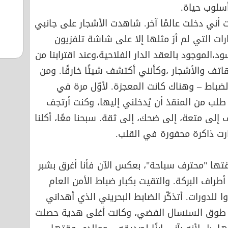
أسلوب حياة.
 أني دخلت عالمًا آخر. شاهدت الأشجار على جانبي
ت التي لم أرَ مثلها إلا على شاشة تلفزيون
د،الموجود بالعقد الدار الفلاحية،وعند اقترابنا من
لهاتف والأشجار ،وكأنني أكتشف شيئًا خارقًا. ومن
لضباط – وهناك كانت المعجزة. لأوّل مرة في
طلب من المنقذ أن يُدخلني إليها، وكنت أرتجف
 إلى متعة، إلى ضحك، إلى ثقة. سبحنا معًا، أكلنا
ارت ذاكرة محفورة في القلب.
وقتها "محترف سباحة"، بعكس الآن فأنا أغرق بشبر
طراف البركة. والتقيت بكبار ضباط الأمن العام
 للدورات. أتذكّر الضابط البحريني الذي أهداني
ات طوق السنسال الفضي، وكانت أغلى هدية حصلت