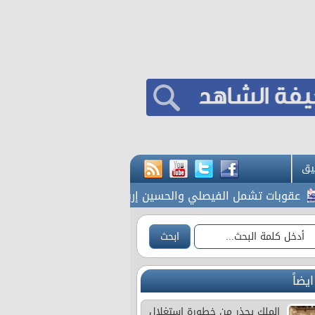
يق
 تشمل الفيصلي والحسين إربد وأندية أخرى
آخر اخبار حالة ا
ايضاً
الملك يحذر من خطورة استغلال