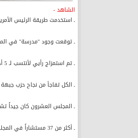
الشاهد -
ـ استخدمت طريقة الرئيس الأمري
ـ توقعت وجود "مدرسة" في المجلس.
ـ تم استمزاج رأيي لأنتسب لـ 5 أحزاب عن طريق "المنسف" ورفضتها
ـ الكل تفاجأ من نجاح حزب جبهة 
ـ المجلس العشرون كان جيداً تشر
ـ أكثر من 37 مستشاراً في المجلس لا يستشار ولا يؤخذ برأيهم