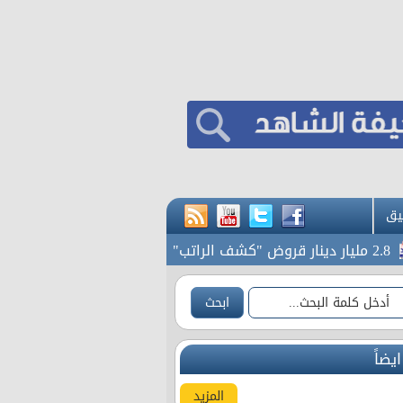
يق
الحواري لـ رم: "لست شعبويا" الحك
ايضاً
المزيد