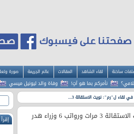
لفات ساخنة
لقاء الشاهد
المقالات
عالم الجريمة
صورة وتعل
نأمركم بما هو آتٍ!
وفاة والد ليونيل ميسي
2.8 مليار دينار قروض "كشف الراتب"
في لقاء ل"رم": نويت الاستقالة 3...
قبلان في لقاء ل"رم": نويت الاستقالة 3 مرات ورواتب 6 وزراء هدر
إقرأ 