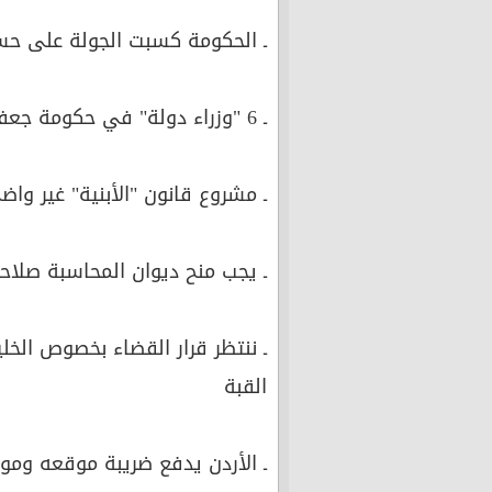
ـ الحكومة كسبت الجولة على حس
ـ 6 "وزراء دولة" في حكومة جعفر حسان يعتبر هدراً للمال العام
ـ مشروع قانون "الأبنية" غير واض
ـ يجب منح ديوان المحاسبة صلاح
ـ ننتظر قرار القضاء بخصوص الخل
القبة
ـ الأردن يدفع ضريبة موقعه ومو