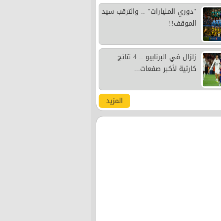
"دوري المليارات" .. والترقب سيد
الموقف!!
زلزال في البرنابيو .. 4 نتائج
كارثية لأكبر صفعات...
المزيد