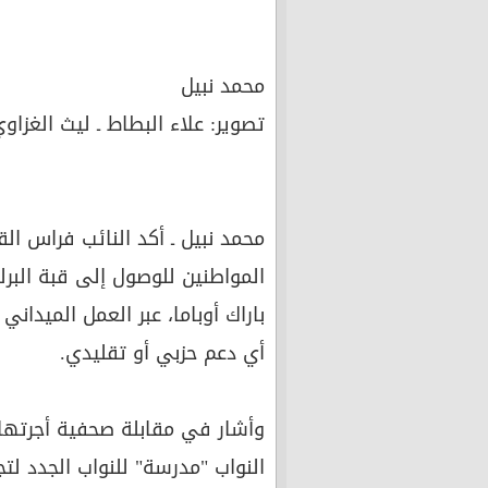
محمد نبيل
تصوير: علاء البطاط ـ ليث الغزاو
محمد نبيل ـ أكد النائب فراس الق
المواطنين للوصول إلى قبة البر
باراك أوباما، عبر العمل الميدا
أي دعم حزبي أو تقليدي.
وأشار في مقابلة صحفية أجرتها 
النواب "مدرسة" للنواب الجدد لتج