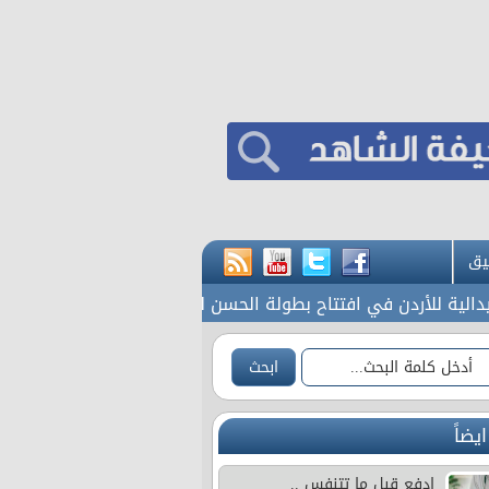
يق
خام برنت يرتفع 
ايضاً
ادفع قبل ما تتنفس ..