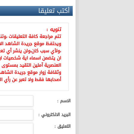
أكتب تعليقا
تنويه :
تتم مراجعة كافة التعليقات ،وت
ويحتفظ موقع جريدة الشاهد ال
،ولأي سبب كان،ولن ينشر أي تعل
ان يتضمن اسماء اية شخصيات او ي
العنصرية آملين التقيد بمستوى 
وثقافة زوار موقع جريدة الشاهد 
أصحابها فقط ولا تعبر عن رأي ال
الاسم :
البريد الالكتروني :
التعليق :