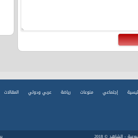
ئيسية
إجتماعي
منوعات
رياضة
عربي ودولي
المقالات
ية - الشاهد © 2018
ب