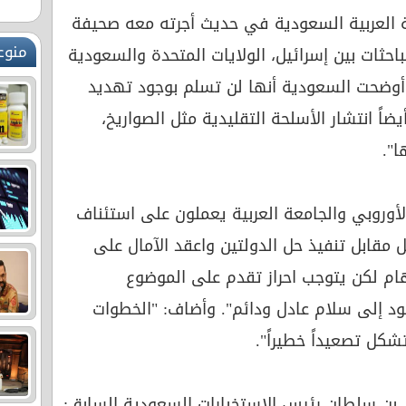
ة العربية السعودية في حديث أجرته معه صحيفة
منوع
حثات بين إسرائيل، الولايات المتحدة والسعودية
" أوضحت السعودية أنها لن تسلم بوجود تهديد
اً انتشار الأسلحة التقليدية مثل الصواريخ،
ا".
الأوروبي والجامعة العربية يعملون على استئناف
ل مقابل تنفيذ حل الدولتين واعقد الآمال على
هام لكن يتوجب احراز تقدم على الموضوع
 إلى سلام عادل ودائم". وأضاف: "الخطوات
شكل تصعيداً خطيراً".
ي بن سلطان رئيس الاستخبارات السعودية السابق: