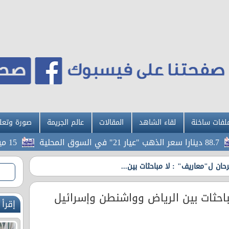
لفات ساخنة
لقاء الشاهد
المقالات
عالم الجريمة
صورة وتعل
لية
15 ميدالية للأردن في افتتاح بطولة الحسن للتايكواندو
حان ل"معاريف" : لا مباحثات بين...
باحثات بين الرياض وواشنطن وإسرائيل
إقرأ 