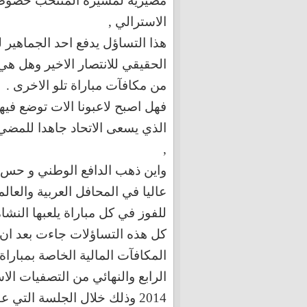
مصيرية لمسيرة المنتخب خصوصا ب
الاسترالي ,
هذا التساؤل يدفع احد الجماهير 
الحقيقي للانتصار الاخير وهل هي
من مكافآت مباراة تلو الاخرى .
فهل اصبح لاعبونا الات توضع فيها
الذي يسعى الاتحاد جاهدا للمضي 
,
واين ذهب الدافع الوطني و حس ا
عاليا في المحافل العربية والعال
للفوز في كل مباراة يلعبها النشا
كل هذه التساؤلات جاءت بعد ان ح
المكافآت المالية الخاصة بمبارا
الرابع والنهائي من التصفيات الاس
2014 وذلك خلال الجلسة الت