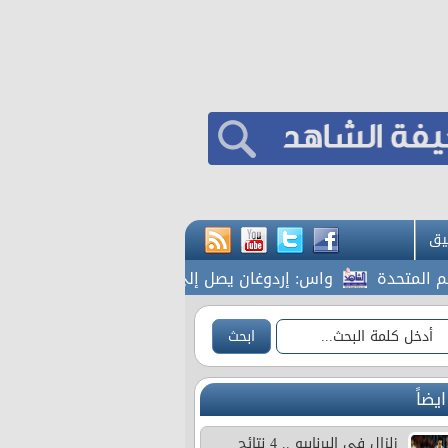
يق
دة
واس: إردوغان يصل إلى جدة
المشاقبة يطالب بكشف 
ايضاً
زلزال في البرنابيو .. 4 نتائج