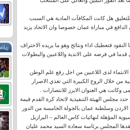
عد الفوز الثمين والغالي على المنتخب
للتعليق هل كانت المكافآت المادية هي السبب
 الدافع في مباراة عمان خصوصا وان الاتحاد يزيد
 النقود فتعطيك اداء ونتائج وهو ما يريده الاحتراف
رياض
قدما في فرضه على الاندية واللاعبين والبطولات
لانتماء لدى اللاعبين من اجل رفع علم الوطن
مية من خلال الروح الكبيرة التي تغذي الاصرار
مى وكانت هي العنوان الابرز للانتصارات .
دد مجلس الهيئة التنفيذية لاتحاد كرة القدم قيمة
ة الاردن وسلطنة عمان بالجولة الخامسة من الدور
يوية المؤهلة لنهائيات كاس العالم – البرازيل
ي عقدها المجلس برئاسة سعادة السيد محمد عليان