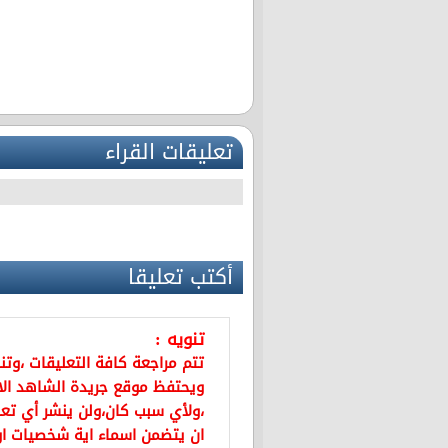
تعليقات القراء
أكتب تعليقا
تنويه :
تتم مراجعة كافة التعليقات ،وت
ويحتفظ موقع جريدة الشاهد ال
،ولأي سبب كان،ولن ينشر أي تعل
ان يتضمن اسماء اية شخصيات او ي