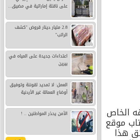
على ناقلة إماراتية في مضيق...
2.8 مليار دينار قروض "كشف
الراتب"
اعتداءات جديدة على المياه في
بيرين
العمل: لا تمديد لقوننة وتوفيق
أوضاع العمالة غير الأردنية
قه الخاص
الأمن يحذر المواطنين .. !
تاب موقع
 بتاريخ 17/8/2014السائق هذا