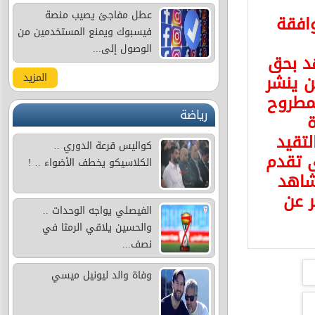
عطل مفاجئ يصيب منصة
وافقة
فيسبوك ويمنع المستخدمين من
الوصول إلى...
د بحق
 ينشر
المزيد
مطروح
رياضة
ة
لتقيد
كواليس قرعة الدوري ..
ى تقدم
الكلاسيكو يخطف الأضواء .. !
شاهد
ر عن
الفيصلي يواجه الوحدات ..
والحسين يلاقي الرمثا في
نصف...
وفاة والد ليونيل ميسي